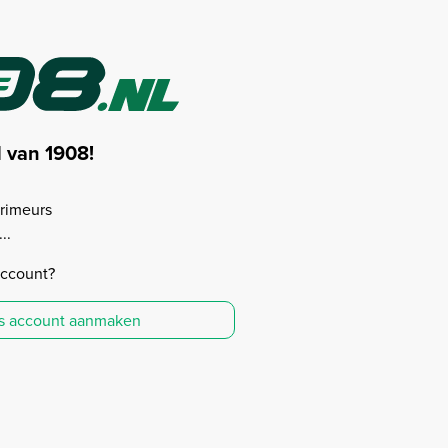
d van 1908!
rimeurs
..
account?
is account aanmaken