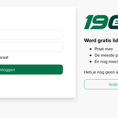
Word gratis li
Praat mee
De meeste p
araat
En nog meer.
Inloggen
Heb je nog geen 
Grat