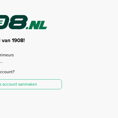
d van 1908!
rimeurs
..
account?
is account aanmaken