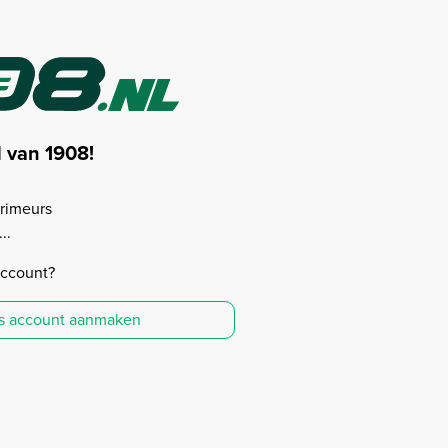
d van 1908!
rimeurs
..
account?
is account aanmaken