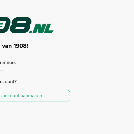
d van 1908!
rimeurs
..
account?
is account aanmaken