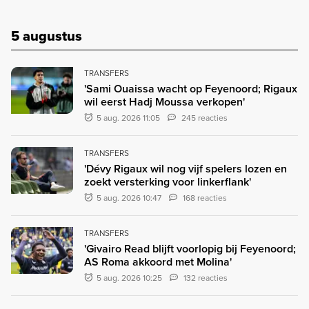
5 augustus
TRANSFERS
'Sami Ouaissa wacht op Feyenoord; Rigaux
wil eerst Hadj Moussa verkopen'
5 aug. 2026 11:05
245 reacties
TRANSFERS
'Dévy Rigaux wil nog vijf spelers lozen en
zoekt versterking voor linkerflank'
5 aug. 2026 10:47
168 reacties
TRANSFERS
'Givairo Read blijft voorlopig bij Feyenoord;
AS Roma akkoord met Molina'
5 aug. 2026 10:25
132 reacties