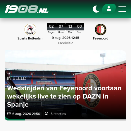
Navigation
02
07
12
59
Dagen
Uren
Min.
Sec.
9 aug. 2026 12:15
Sparta Rotterdam
Feyenoord
Eredivisie
IN BEELD
Wedstrijden van Feyenoord voortaan
wekelijks live te zien op DAZN in
Spanje
6 aug. 2026 21:50
5 reacties