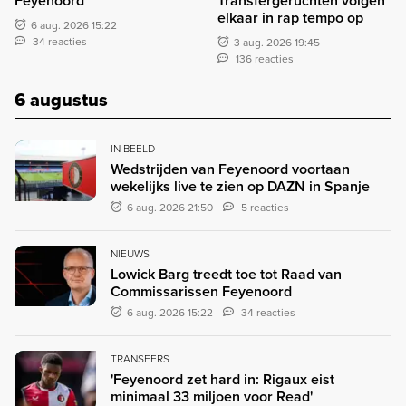
Feyenoord
Transfergeruchten volgen
elkaar in rap tempo op
6 aug. 2026 15:22
34 reacties
3 aug. 2026 19:45
136 reacties
6 augustus
IN BEELD
Wedstrijden van Feyenoord voortaan
wekelijks live te zien op DAZN in Spanje
6 aug. 2026 21:50
5 reacties
NIEUWS
Lowick Barg treedt toe tot Raad van
Commissarissen Feyenoord
6 aug. 2026 15:22
34 reacties
TRANSFERS
'Feyenoord zet hard in: Rigaux eist
minimaal 33 miljoen voor Read'