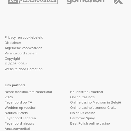
Privacy- en cookiebeleid
Disclaimer
Algemene voorwaarden
Verantwoord spelen
Copyright
© 2026 1908.nl
Website door
Gomotion
Link partners
Beste Bookmakers Nederland
Bollenstreek voetbal
2026
Online Casino's
Feyenoord op TV
Online casino Madison in België
Wedden op voetbal
Online casino’s zonder Cruks
Nautical Safety
No cruks casino
Feyenoord liederen
Darmowe Spiny
Feyenoord nieuws
Best Polish online casino
Amateurvoetbal