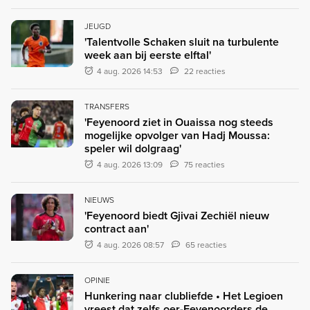
JEUGD
'Talentvolle Schaken sluit na turbulente
week aan bij eerste elftal'
4 aug. 2026 14:53
22 reacties
TRANSFERS
'Feyenoord ziet in Ouaissa nog steeds
mogelijke opvolger van Hadj Moussa:
speler wil dolgraag'
4 aug. 2026 13:09
75 reacties
NIEUWS
'Feyenoord biedt Gjivai Zechiël nieuw
contract aan'
4 aug. 2026 08:57
65 reacties
OPINIE
Hunkering naar clubliefde • Het Legioen
vreest dat zelfs oer-Feyenoorders de