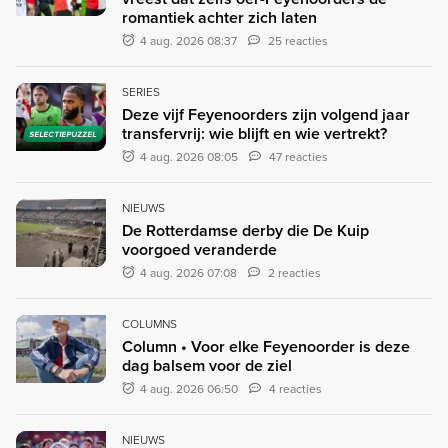
romantiek achter zich laten
4 aug. 2026 08:37
25 reacties
SERIES
Deze vijf Feyenoorders zijn volgend jaar
transfervrij: wie blijft en wie vertrekt?
SELECTIEPUZZEL
4 aug. 2026 08:05
47 reacties
NIEUWS
De Rotterdamse derby die De Kuip
voorgoed veranderde
4 aug. 2026 07:08
2 reacties
COLUMNS
Column • Voor elke Feyenoorder is deze
dag balsem voor de ziel
4 aug. 2026 06:50
4 reacties
NIEUWS