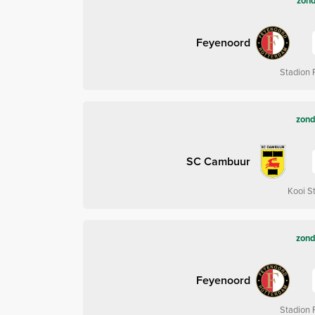
zond
Feyenoord
Stadion 
zond
SC Cambuur
Kooi S
zond
Feyenoord
Stadion 