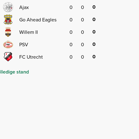
0
5
Ajax
0
0
0
6
Go Ahead Eagles
0
0
0
7
Willem II
0
0
0
8
PSV
0
0
0
9
FC Utrecht
0
0
lledige stand