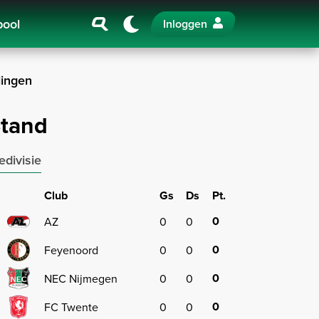
pool
Inloggen
ingen
tand
edivisie
Club
Gs
Ds
Pt.
0
1
AZ
0
0
0
2
Feyenoord
0
0
0
3
NEC Nijmegen
0
0
0
4
FC Twente
0
0