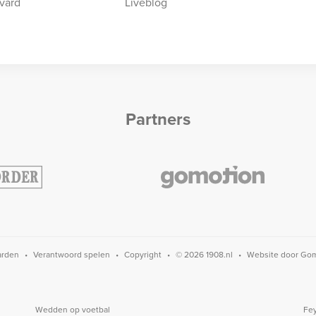
vard
Liveblog
Partners
arden
Verantwoord spelen
Copyright
© 2026 1908.nl
Website door
Gom
Wedden op voetbal
Fey