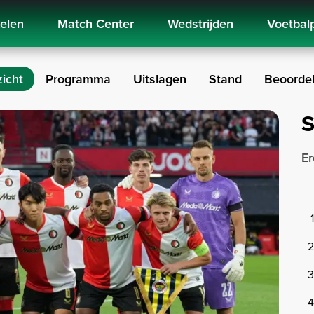
kelen
Match Center
Wedstrijden
Voetbal
icht
Programma
Uitslagen
Stand
Beoordel
S
Er