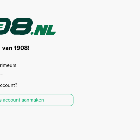
d van 1908!
rimeurs
..
account?
is account aanmaken