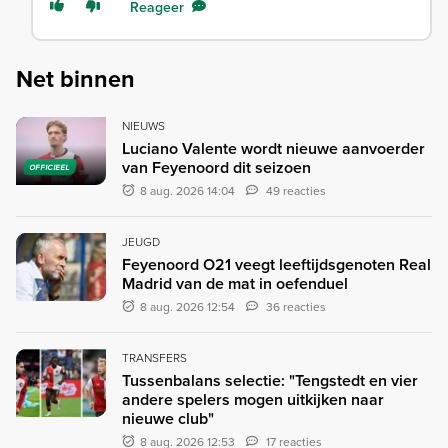
Reageer
Net binnen
NIEUWS
Luciano Valente wordt nieuwe aanvoerder
van Feyenoord dit seizoen
OFFICIEEL
8 aug. 2026 14:04
49 reacties
JEUGD
Feyenoord O21 veegt leeftijdsgenoten Real
Madrid van de mat in oefenduel
8 aug. 2026 12:54
36 reacties
TRANSFERS
Tussenbalans selectie: "Tengstedt en vier
andere spelers mogen uitkijken naar
nieuwe club"
8 aug. 2026 12:53
17 reacties