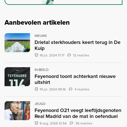
Aanbevolen artikelen
NIEUWS
Drietal sterkhouders keert terug in De
Kuip
18 jul. 2024 17:17
12 reacties
IN BEELD
Feyenoord toont achterkant nieuwe
uitshirt
19 jul. 2024 09:16
4 reacties
JEUGD
Feyenoord O21 veegt leeftijdsgenoten
Real Madrid van de mat in oefenduel
8 aug. 2026 12:54
36 reacties