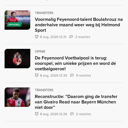
TRANSFERS
Voormalig Feyenoord-talent Boulahrouz na
anderhalve maand weer weg bij Helmond
OFFICIEEL
Sport
8 aug. 2026 12:31
2 reacties
OPINIE
De Feyenoord Voetbalpool is terug:
voorspel, win unieke prijzen en word dé
voetbalgoeroe!
8 aug. 2026 12:30
9 reacties
TRANSFERS
Reconstructie: “Daarom ging de transfer
van Givairo Read naar Bayern München
niet door”
8 aug. 2026 12:26
2 reacties