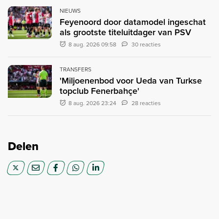
NIEUWS
Feyenoord door datamodel ingeschat
als grootste titeluitdager van PSV
8 aug. 2026 09:58
30 reacties
TRANSFERS
'Miljoenenbod voor Ueda van Turkse
topclub Fenerbahçe'
8 aug. 2026 23:24
28 reacties
Delen