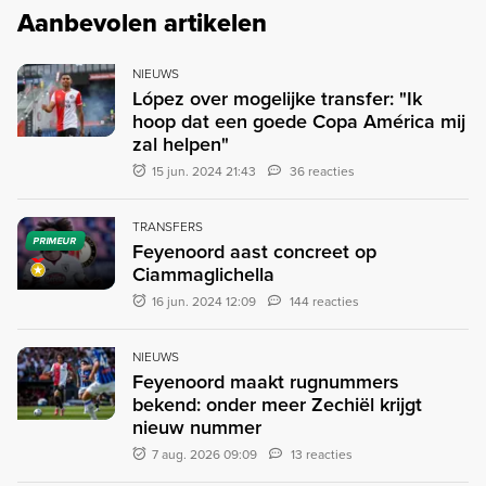
Aanbevolen artikelen
NIEUWS
López over mogelijke transfer: "Ik
hoop dat een goede Copa América mij
zal helpen"
15 jun. 2024 21:43
36 reacties
TRANSFERS
PRIMEUR
Feyenoord aast concreet op
Ciammaglichella
16 jun. 2024 12:09
144 reacties
NIEUWS
Feyenoord maakt rugnummers
bekend: onder meer Zechiël krijgt
nieuw nummer
7 aug. 2026 09:09
13 reacties