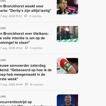
EUWS
n Bronckhorst waakt voor
arta: "Derby’s zijn altijd lastig"
7 aug. 2026 15:12
2 reacties
EUWS
n Bronckhorst over titelkans:
e volle intentie is om op de
olsingel te staan"
7 aug. 2026 14:52
3 reacties
EUWS
euwe aanvoerder zaterdag
kend: "Gebaseerd op hoe ik de
oep heb meegemaakt in de
rste week"
7 aug. 2026 14:44
14 reacties
EUWS
ncurrentiestrijd op