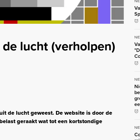
NI
Va
Sp
NI
it de lucht (verholpen)
Va
"D
Co
NI
Ni
be
gr
ee
k uit de lucht geweest. De website is door de
elast geraakt wat tot een kortstondige
NI
Co