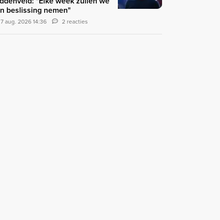
ddenveld: "Elke week zullen we
n beslissing nemen"
7 aug. 2026 14:36
2 reacties