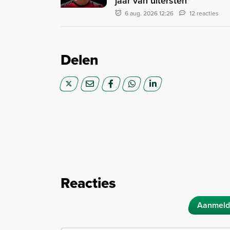
jaar van uitersten"
6 aug. 2026 12:26
12 reacties
Delen
Reacties
Aanmeld