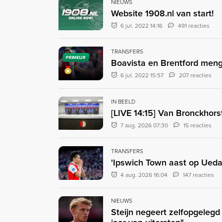
NIEUWS
Website 1908.nl van start!
6 jul. 2022 14:16
491 reacties
TRANSFERS
PRIMEUR
Boavista en Brentford menge
6 jul. 2022 15:57
207 reacties
IN BEELD
[LIVE 14:15] Van Bronckhors
7 aug. 2026 07:30
15 reacties
TRANSFERS
'Ipswich Town aast op Ueda:
4 aug. 2026 16:04
147 reacties
NIEUWS
Steijn negeert zelfopgeleg