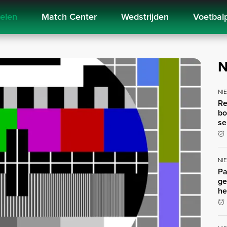
kelen
Match Center
Wedstrijden
Voetbal
N
NI
Re
bo
se
NI
Pa
ge
he