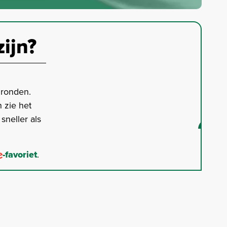
zijn?
gronden.
 zie het
neller als
-favoriet
.