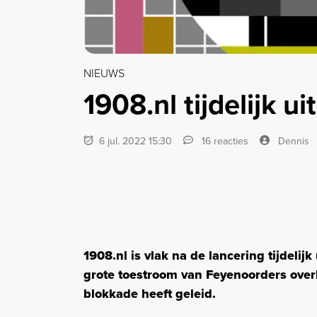
NIEUWS
1908.nl tijdelijk u
6 jul. 2022 15:30
16 reacties
Dennis
1908.nl is vlak na de lancering tijdelij
grote toestroom van Feyenoorders overb
blokkade heeft geleid.