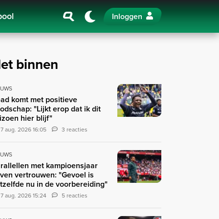
pool
Inloggen
et binnen
EUWS
ad komt met positieve
odschap: "Lijkt erop dat ik dit
izoen hier blijf"
7 aug. 2026 16:05
3 reacties
EUWS
rallellen met kampioensjaar
ven vertrouwen: "Gevoel is
tzelfde nu in de voorbereiding"
7 aug. 2026 15:24
5 reacties