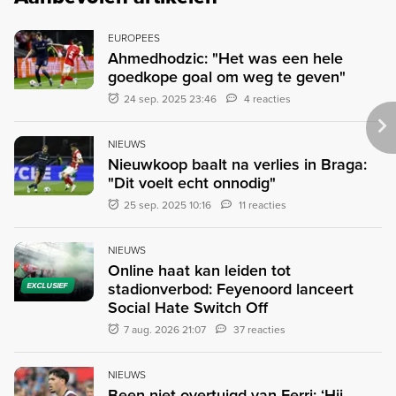
EUROPEES
Ahmedhodzic: "Het was een hele
goedkope goal om weg te geven"
24 sep. 2025 23:46
4 reacties
NIEUWS
Nieuwkoop baalt na verlies in Braga:
"Dit voelt echt onnodig"
25 sep. 2025 10:16
11 reacties
NIEUWS
Online haat kan leiden tot
stadionverbod: Feyenoord lanceert
EXCLUSIEF
Social Hate Switch Off
7 aug. 2026 21:07
37 reacties
NIEUWS
Been niet overtuigd van Ferri: ‘Hij