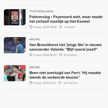
FOTOVERSLAGEN
Fotoverslag • Feyenoord wint, maar maakt
het zichzelf moeilijk op Het Kasteel
9 aug. 2026 19:08
1 reactie
NIEUWS
Van Bronckhorst ziet 'jonge Gio' in nieuwe
aanvoerder Valente: "Blijf vooral jezelf"
9 aug. 2026 18:24
8 reacties
NIEUWS
Been niet overtuigd van Ferri: ‘Hij maakte
steeds de verkeerde keuzes"
9 aug. 2026 15:21
55 reacties