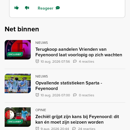
Reageer
Net binnen
NIEUWS
Terugkoop aandelen Vrienden van
Feyenoord laat voorlopig op zich wachten
EXCLUSIEF
10 aug. 2026 07:56
4 reacties
NIEUWS
Opvallende statistieken Sparta -
Feyenoord
10 aug. 2026 07:00
0 reacties
OPINIE
Zechiël grijpt zijn kans bij Feyenoord: dit
kan én moet zijn seizoen worden
EXCLUSIEF
9 aug. 2026 20:44
24 reacties