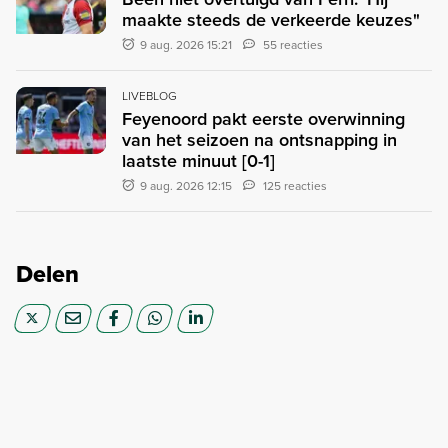
maakte steeds de verkeerde keuzes"
9 aug. 2026 15:21
55 reacties
LIVEBLOG
Feyenoord pakt eerste overwinning
van het seizoen na ontsnapping in
laatste minuut [0-1]
9 aug. 2026 12:15
125 reacties
Delen