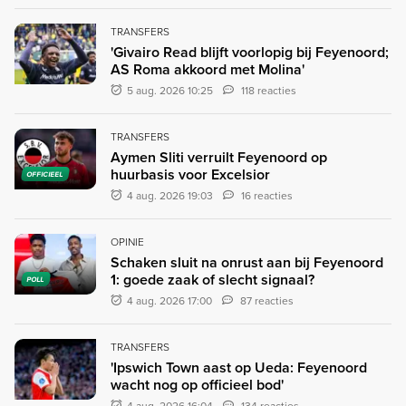
TRANSFERS
'Givairo Read blijft voorlopig bij Feyenoord;
AS Roma akkoord met Molina'
5 aug. 2026 10:25
118 reacties
TRANSFERS
Aymen Sliti verruilt Feyenoord op
huurbasis voor Excelsior
OFFICIEEL
4 aug. 2026 19:03
16 reacties
OPINIE
Schaken sluit na onrust aan bij Feyenoord
1: goede zaak of slecht signaal?
POLL
4 aug. 2026 17:00
87 reacties
TRANSFERS
'Ipswich Town aast op Ueda: Feyenoord
wacht nog op officieel bod'
4 aug. 2026 16:04
134 reacties