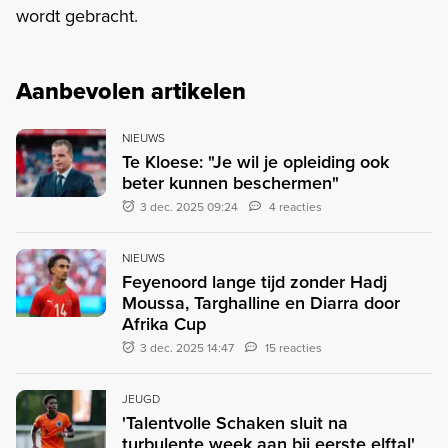
wordt gebracht.
Aanbevolen artikelen
NIEUWS
Te Kloese: "Je wil je opleiding ook
beter kunnen beschermen"
3 dec. 2025 09:24
4 reacties
NIEUWS
Feyenoord lange tijd zonder Hadj
Moussa, Targhalline en Diarra door
Afrika Cup
3 dec. 2025 14:47
15 reacties
JEUGD
'Talentvolle Schaken sluit na
turbulente week aan bij eerste elftal'