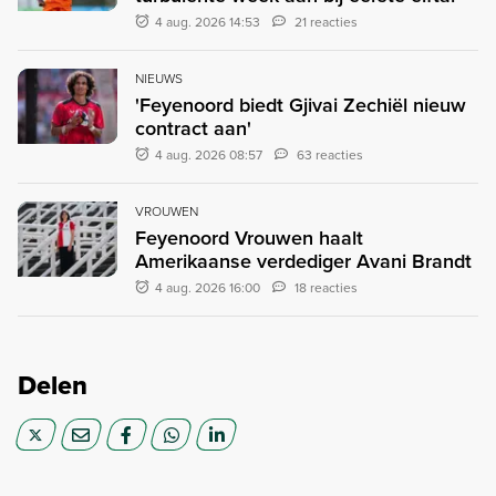
4 aug. 2026 14:53
21 reacties
NIEUWS
'Feyenoord biedt Gjivai Zechiël nieuw
contract aan'
4 aug. 2026 08:57
63 reacties
VROUWEN
Feyenoord Vrouwen haalt
Amerikaanse verdediger Avani Brandt
4 aug. 2026 16:00
18 reacties
Delen