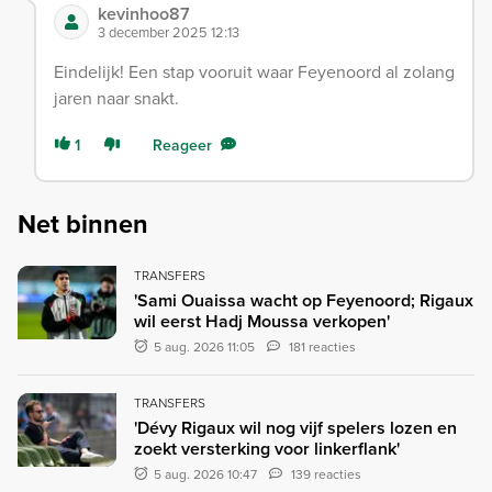
kevinhoo87
3 december 2025 12:13
Eindelijk! Een stap vooruit waar Feyenoord al zolang
jaren naar snakt.
1
Reageer
Net binnen
TRANSFERS
'Sami Ouaissa wacht op Feyenoord; Rigaux
wil eerst Hadj Moussa verkopen'
5 aug. 2026 11:05
181 reacties
TRANSFERS
'Dévy Rigaux wil nog vijf spelers lozen en
zoekt versterking voor linkerflank'
5 aug. 2026 10:47
139 reacties