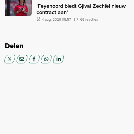
'Feyenoord biedt Gjivai Zechiël nieuw
contract aan'
4 aug. 2026 08:57
66 reacties
Delen