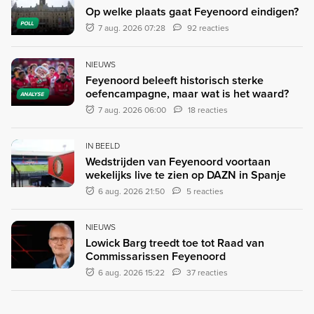
Op welke plaats gaat Feyenoord eindigen?
POLL
7 aug. 2026 07:28
92 reacties
NIEUWS
Feyenoord beleeft historisch sterke
oefencampagne, maar wat is het waard?
ANALYSE
7 aug. 2026 06:00
18 reacties
IN BEELD
Wedstrijden van Feyenoord voortaan
wekelijks live te zien op DAZN in Spanje
6 aug. 2026 21:50
5 reacties
NIEUWS
Lowick Barg treedt toe tot Raad van
Commissarissen Feyenoord
6 aug. 2026 15:22
37 reacties