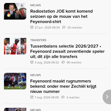
NIEUWS
Radiostation JOE komt komend
seizoen op de mouw van het
Feyenoord-shirt
27 jun. 2025 09:34
20 reacties
TRANSFERS
Tussenbalans selectie 2026/2027 •
Feyenoord zwaait zeventiende speler
uit; dit zijn alle transfers
3 aug. 2026 09:32
90 reacties
NIEUWS
Feyenoord maakt rugnummers
bekend: onder meer Zechiël krijgt
nieuw nummer
7 aug. 2026 09:09
2 reacties
NIEUWS