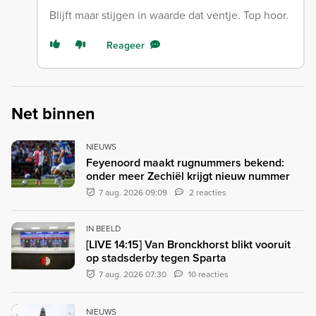
Blijft maar stijgen in waarde dat ventje. Top hoor.
Reageer
Net binnen
NIEUWS
Feyenoord maakt rugnummers bekend:
onder meer Zechiël krijgt nieuw nummer
7 aug. 2026 09:09
2 reacties
IN BEELD
[LIVE 14:15] Van Bronckhorst blikt vooruit
op stadsderby tegen Sparta
7 aug. 2026 07:30
10 reacties
NIEUWS