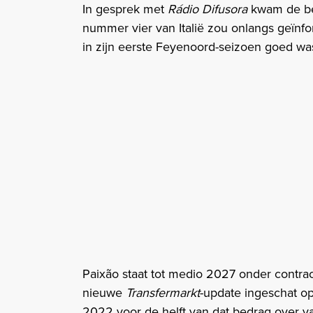
In gesprek met
Rádio Difusora
kwam de bel
nummer vier van Italië zou onlangs geïnf
in zijn eerste Feyenoord-seizoen goed was
Paixão staat tot medio 2027 onder contrac
nieuwe
Transfermarkt
-update ingeschat op
2022 voor de helft van dat bedrag over va