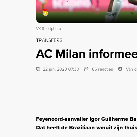
VK Sportphoto
TRANSFERS
AC Milan informee
22 jun. 2023 07:30
86 reacties
Van d
Feyenoord-aanvaller Igor Guilherme Ba
Dat heeft de Braziliaan vanuit zijn thui