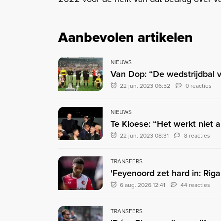
Aanbevolen artikelen
NIEUWS
Van Dop: “De wedstrijdbal v
22 jun. 2023 06:52
0 reacties
NIEUWS
Te Kloese: “Het werkt niet 
22 jun. 2023 08:31
8 reacties
TRANSFERS
'Feyenoord zet hard in: Rig
6 aug. 2026 12:41
44 reacties
TRANSFERS