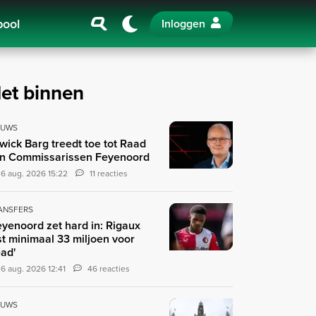
pool
Inloggen
et binnen
EUWS
wick Barg treedt toe tot Raad
n Commissarissen Feyenoord
6 aug. 2026 15:22
11 reacties
ANSFERS
eyenoord zet hard in: Rigaux
st minimaal 33 miljoen voor
ad'
6 aug. 2026 12:41
46 reacties
EUWS