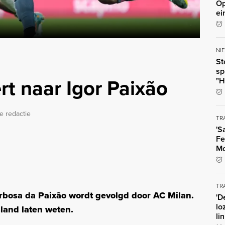
Op
ei
NI
St
sp
rt naar Igor Paixão
"H
e redactie
TR
'S
Fe
Mo
TR
rbosa da Paixão wordt gevolgd door AC Milan.
'D
lo
sland laten weten.
li