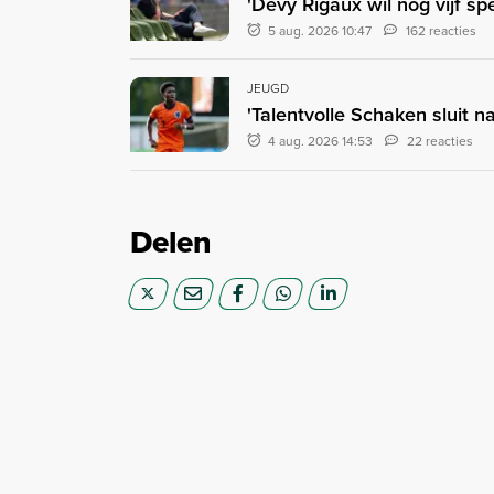
'Dévy Rigaux wil nog vijf sp
5 aug. 2026 10:47
162 reacties
JEUGD
'Talentvolle Schaken sluit na
4 aug. 2026 14:53
22 reacties
Delen