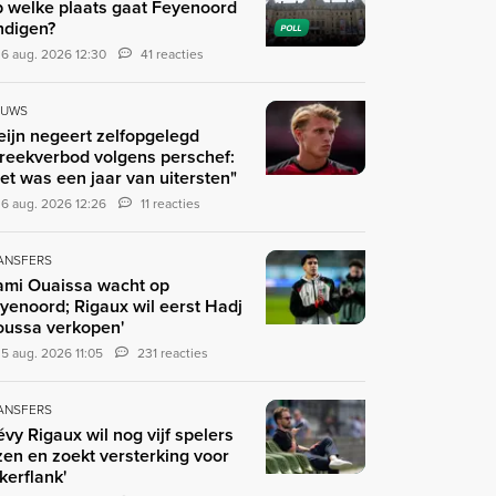
 welke plaats gaat Feyenoord
ndigen?
POLL
6 aug. 2026 12:30
41 reacties
EUWS
eijn negeert zelfopgelegd
reekverbod volgens perschef:
et was een jaar van uitersten"
6 aug. 2026 12:26
11 reacties
ANSFERS
ami Ouaissa wacht op
yenoord; Rigaux wil eerst Hadj
ussa verkopen'
5 aug. 2026 11:05
231 reacties
ANSFERS
évy Rigaux wil nog vijf spelers
zen en zoekt versterking voor
nkerflank'