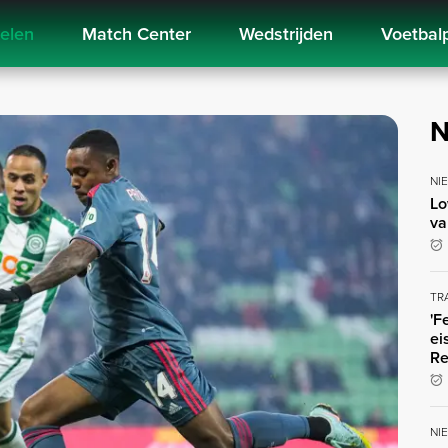
kelen
Match Center
Wedstrijden
Voetbal
N
NI
Lo
va
TR
'F
ei
Re
NI