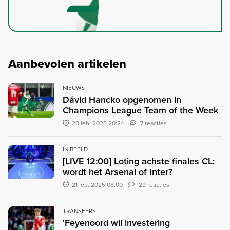
Aanbevolen artikelen
NIEUWS
Dávid Hancko opgenomen in
Champions League Team of the Week
20 feb. 2025 20:24
7 reacties
IN BEELD
[LIVE 12:00] Loting achste finales CL:
wordt het Arsenal of Inter?
21 feb. 2025 08:00
29 reacties
TRANSFERS
'Feyenoord wil investering