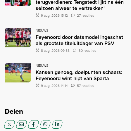
terugverdienen: Tengstedt lijkt na één
seizoen alweer te vertrekken'
9 aug. 2026 15:12
27 reacties
NIEUWS
Feyenoord door datamodel ingeschat
als grootste titeluitdager van PSV
8 aug. 2026 09:58
30 reacties
NIEUWS
Kansen genoeg, doelpunten schaars:
Feyenoord wint nipt van Sparta
9 aug. 2026 14:14
57 reacties
Delen