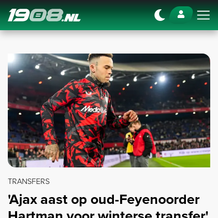
Navigation
TRANSFERS
'Ajax aast op oud-Feyenoorder
Hartman voor winterse transfer'