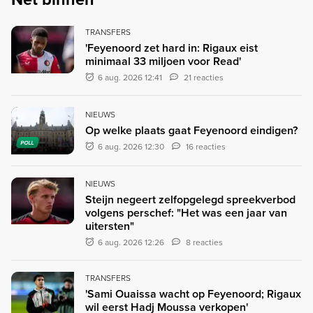
TRANSFERS
'Feyenoord zet hard in: Rigaux eist
minimaal 33 miljoen voor Read'
6 aug. 2026 12:41
21 reacties
NIEUWS
Op welke plaats gaat Feyenoord eindigen?
POLL
6 aug. 2026 12:30
16 reacties
NIEUWS
Steijn negeert zelfopgelegd spreekverbod
volgens perschef: "Het was een jaar van
uitersten"
6 aug. 2026 12:26
8 reacties
TRANSFERS
'Sami Ouaissa wacht op Feyenoord; Rigaux
wil eerst Hadj Moussa verkopen'