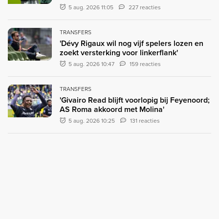
5 aug. 2026 11:05
227 reacties
TRANSFERS
'Dévy Rigaux wil nog vijf spelers lozen en
zoekt versterking voor linkerflank'
5 aug. 2026 10:47
159 reacties
TRANSFERS
'Givairo Read blijft voorlopig bij Feyenoord;
AS Roma akkoord met Molina'
5 aug. 2026 10:25
131 reacties