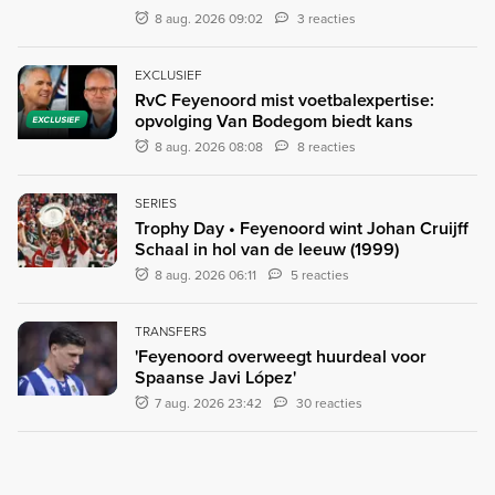
8 aug. 2026 09:02
3 reacties
EXCLUSIEF
RvC Feyenoord mist voetbalexpertise:
opvolging Van Bodegom biedt kans
EXCLUSIEF
8 aug. 2026 08:08
8 reacties
SERIES
Trophy Day • Feyenoord wint Johan Cruijff
Schaal in hol van de leeuw (1999)
8 aug. 2026 06:11
5 reacties
TRANSFERS
'Feyenoord overweegt huurdeal voor
Spaanse Javi López'
7 aug. 2026 23:42
30 reacties