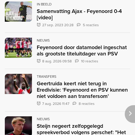
IN BEELD
Samenvatting Ajax - Feyenoord 0-4
[video]
27 sep. 2023 20:28
5 reacties
NIEUWS
Feyenoord door datamodel ingeschat
als grootste titeluitdager van PSV
8 aug. 2026 09:58
10 reacties
TRANSFERS
Geertruida keert niet terug in
Eredivisie: ‘Feyenoord en PSV kunnen
niet voldoen aan transfersom’
7 aug. 2026 11:47
8 reacties
NIEUWS
Steijn negeert zelfopgelegd
spreekverbod volgens perschef: "Het