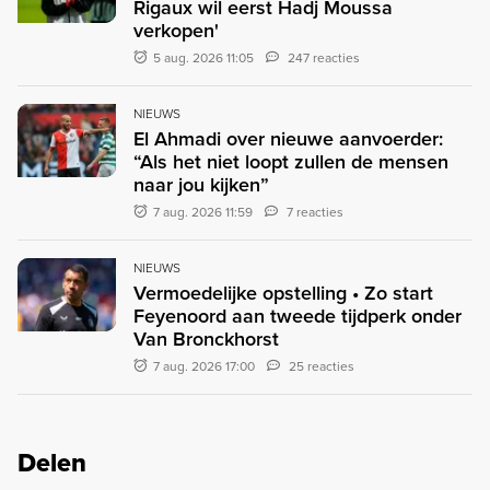
Rigaux wil eerst Hadj Moussa
verkopen'
5 aug. 2026 11:05
247 reacties
NIEUWS
El Ahmadi over nieuwe aanvoerder:
“Als het niet loopt zullen de mensen
naar jou kijken”
7 aug. 2026 11:59
7 reacties
NIEUWS
Vermoedelijke opstelling • Zo start
Feyenoord aan tweede tijdperk onder
Van Bronckhorst
7 aug. 2026 17:00
25 reacties
Delen