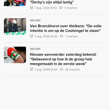
"Derby’s zijn altijd lastig"
7 aug. 2026 15:12
3 reacties
NIEUWS
Van Bronckhorst over titelkans: "De volle
intentie is om op de Coolsingel te staan"
7 aug. 2026 14:52
7 reacties
NIEUWS
Nieuwe aanvoerder zaterdag bekend:
"Gebaseerd op hoe ik de groep heb
meegemaakt in de eerste week"
7 aug. 2026 14:44
24 reacties