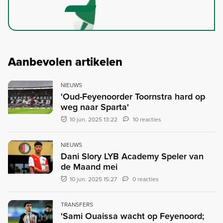
Aanbevolen artikelen
NIEUWS
'Oud-Feyenoorder Toornstra hard op
weg naar Sparta'
10 jun. 2025 13:22
10 reacties
NIEUWS
Dani Slory LYB Academy Speler van
de Maand mei
10 jun. 2025 15:27
0 reacties
TRANSFERS
'Sami Ouaissa wacht op Feyenoord;