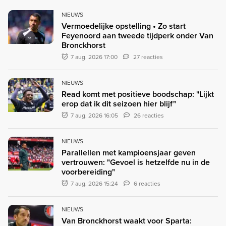
NIEUWS
Vermoedelijke opstelling • Zo start
Feyenoord aan tweede tijdperk onder Van
Bronckhorst
7 aug. 2026 17:00
27 reacties
NIEUWS
Read komt met positieve boodschap: "Lijkt
erop dat ik dit seizoen hier blijf"
7 aug. 2026 16:05
26 reacties
NIEUWS
Parallellen met kampioensjaar geven
vertrouwen: "Gevoel is hetzelfde nu in de
voorbereiding"
7 aug. 2026 15:24
6 reacties
NIEUWS
Van Bronckhorst waakt voor Sparta: