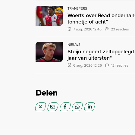
TRANSFERS
Woerts over Read-onderhand
tonnetje of acht”
7 aug. 2026 12:46
23 reacties
NIEUWS
Steijn negeert zelfopgeleg
jaar van uitersten"
6 aug. 2026 12:26
12 reacties
Delen