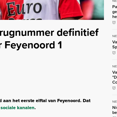
NI
Pa
ge
he
rugnummer definitief
NI
r Feyenoord 1
Va
Sp
NI
Va
"D
Co
d aan het eerste elftal van Feyenoord. Dat
NI
sociale kanalen
.
Ni
be