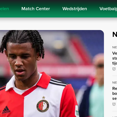
kelen
Match Center
Wedstrijden
Voetbal
N
NI
Ve
st
ti
NI
Re
bo
se