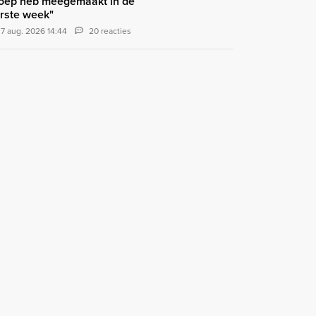
oep heb meegemaakt in de
rste week"
7 aug. 2026 14:44
20 reacties