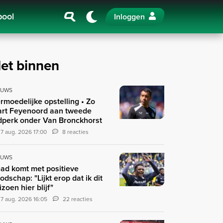
pool
Inloggen
et binnen
EUWS
rmoedelijke opstelling • Zo
art Feyenoord aan tweede
jdperk onder Van Bronckhorst
7 aug. 2026 17:00
8 reacties
EUWS
ad komt met positieve
odschap: "Lijkt erop dat ik dit
izoen hier blijf"
7 aug. 2026 16:05
22 reacties