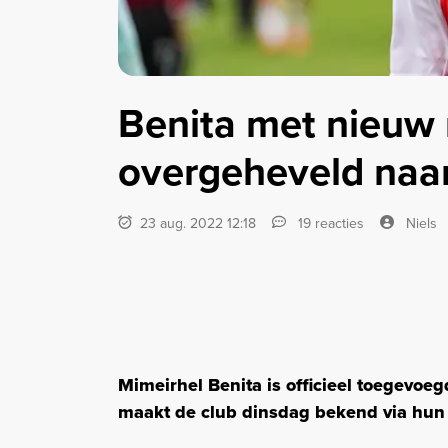
Benita met nieuw 
overgeheveld naa
23 aug. 2022 12:18
19 reacties
Niels
Mimeirhel Benita is officieel toegevoeg
maakt de club dinsdag bekend via hun