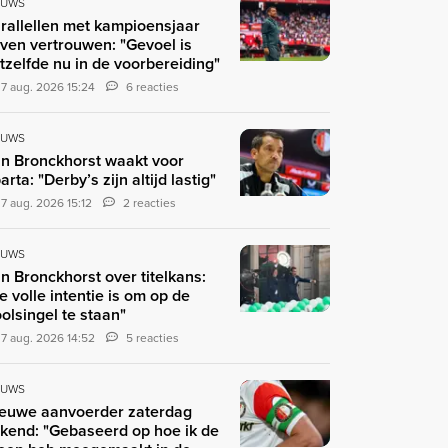
EUWS
rallellen met kampioensjaar
ven vertrouwen: "Gevoel is
tzelfde nu in de voorbereiding"
7 aug. 2026 15:24
6 reacties
EUWS
n Bronckhorst waakt voor
arta: "Derby’s zijn altijd lastig"
7 aug. 2026 15:12
2 reacties
EUWS
n Bronckhorst over titelkans:
e volle intentie is om op de
olsingel te staan"
7 aug. 2026 14:52
5 reacties
EUWS
euwe aanvoerder zaterdag
kend: "Gebaseerd op hoe ik de