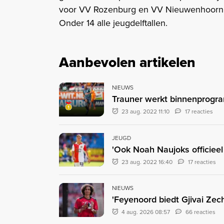
voor VV Rozenburg en VV Nieuwenhoorn. 
Onder 14 alle jeugdelftallen.
Aanbevolen artikelen
NIEUWS
Trauner werkt binnenprogram
23 aug. 2022 11:10
17 reacties
JEUGD
'Ook Noah Naujoks officieel
23 aug. 2022 16:40
17 reacties
NIEUWS
'Feyenoord biedt Gjivai Zec
4 aug. 2026 08:57
66 reacties