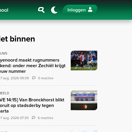
pool
Inloggen
et binnen
EUWS
yenoord maakt rugnummers
kend: onder meer Zechiël krijgt
euw nummer
7 aug. 2026 09:09
0 reacties
 BEELD
IVE 14:15] Van Bronckhorst blikt
oruit op stadsderby tegen
arta
7 aug. 2026 07:30
6 reacties