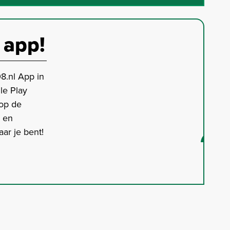
 app!
8.nl App in
le Play
 op de
s en
ar je bent!