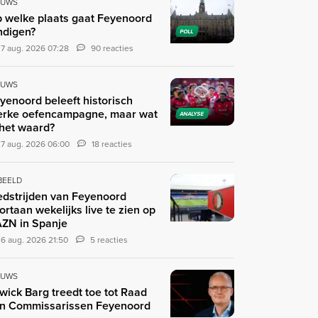
EUWS
 welke plaats gaat Feyenoord
ndigen?
POLL
7 aug. 2026 07:28
90 reacties
EUWS
yenoord beleeft historisch
erke oefencampagne, maar wat
ANALYSE
 het waard?
7 aug. 2026 06:00
18 reacties
 BEELD
dstrijden van Feyenoord
ortaan wekelijks live te zien op
ZN in Spanje
6 aug. 2026 21:50
5 reacties
EUWS
wick Barg treedt toe tot Raad
n Commissarissen Feyenoord