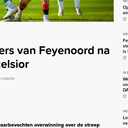
NI
Op
ei
NI
Fe
ers van Feyenoord na
st
is
elsior
IN
 redactie
We
vo
DA
NI
Lo
va
aarbevochten overwinning over de streep