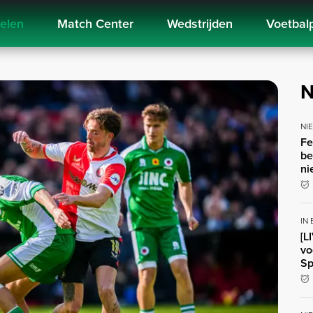
kelen
Match Center
Wedstrijden
Voetbal
N
NI
Fe
be
ni
IN
[L
vo
Sp