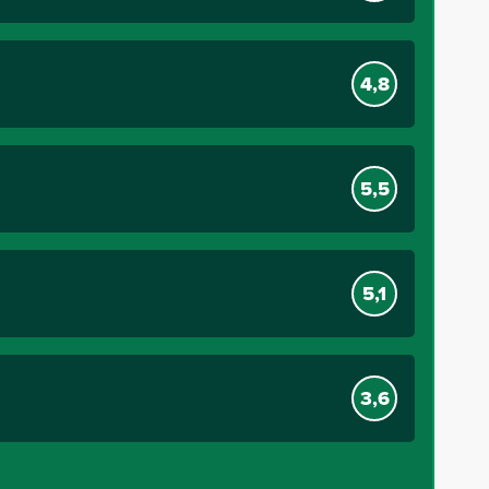
4,8
5,5
5,1
3,6