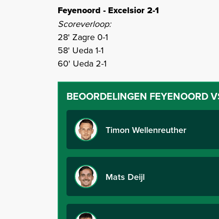
Feyenoord - Excelsior 2-1
Scoreverloop:
28' Zagre 0-1
58' Ueda 1-1
60' Ueda 2-1
BEOORDELINGEN
FEYENOORD V
Timon Wellenreuther
Mats Deijl