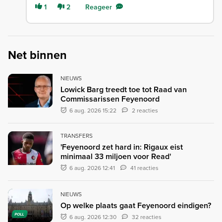
1
2
Reageer
Net binnen
NIEUWS
Lowick Barg treedt toe tot Raad van
Commissarissen Feyenoord
6 aug. 2026 15:22
2 reacties
TRANSFERS
'Feyenoord zet hard in: Rigaux eist
minimaal 33 miljoen voor Read'
6 aug. 2026 12:41
41 reacties
NIEUWS
Op welke plaats gaat Feyenoord eindigen?
POLL
6 aug. 2026 12:30
32 reacties