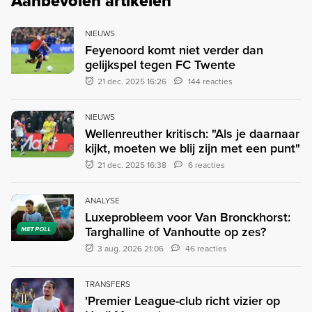
Aanbevolen artikelen
NIEUWS
Feyenoord komt niet verder dan
gelijkspel tegen FC Twente
21 dec. 2025 16:26
144 reacties
NIEUWS
Wellenreuther kritisch: "Als je daarnaar
kijkt, moeten we blij zijn met een punt"
21 dec. 2025 16:38
6 reacties
ANALYSE
Luxeprobleem voor Van Bronckhorst:
Targhalline of Vanhoutte op zes?
MET POLL
3 aug. 2026 21:06
46 reacties
TRANSFERS
'Premier League-club richt vizier op