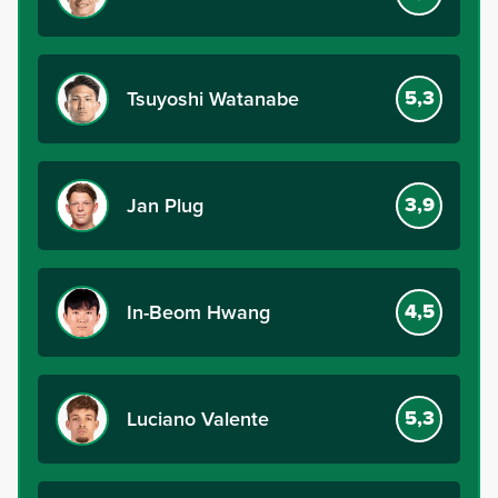
5,3
Tsuyoshi Watanabe
3,9
Jan Plug
4,5
In-Beom Hwang
5,3
Luciano Valente