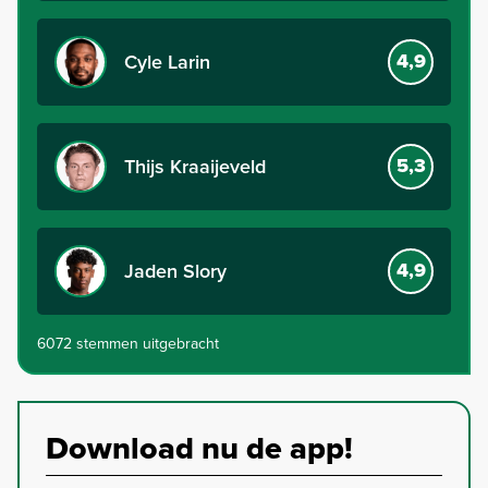
4,9
Cyle Larin
5,3
Thijs Kraaijeveld
4,9
Jaden Slory
6072 stemmen uitgebracht
Download nu de app!