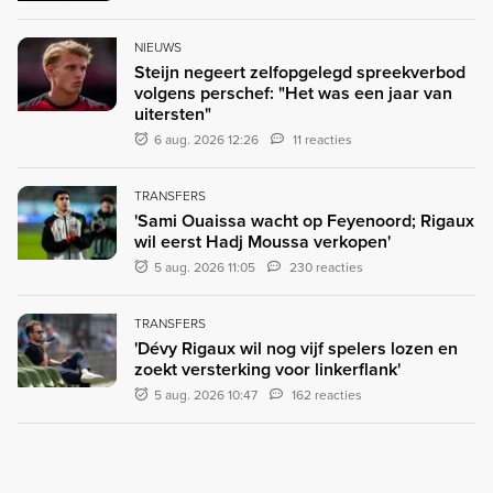
NIEUWS
Steijn negeert zelfopgelegd spreekverbod
volgens perschef: "Het was een jaar van
uitersten"
6 aug. 2026 12:26
11 reacties
TRANSFERS
'Sami Ouaissa wacht op Feyenoord; Rigaux
wil eerst Hadj Moussa verkopen'
5 aug. 2026 11:05
230 reacties
TRANSFERS
'Dévy Rigaux wil nog vijf spelers lozen en
zoekt versterking voor linkerflank'
5 aug. 2026 10:47
162 reacties