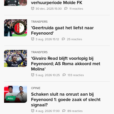
verhuurperiode Molde FK
30 dec. 2025 15:30
11 reacties
TRANSFERS
'Geertruida gaat het liefst naar
Feyenoord'
3 aug. 2026 15:12
25 reacties
TRANSFERS
'Givairo Read blijft voorlopig bij
Feyenoord; AS Roma akkoord met
Molina'
5 aug. 2026 10:25
133 reacties
OPINIE
Schaken sluit na onrust aan bij
Feyenoord 1: goede zaak of slecht
POLL
signaal?
4 aug. 2026 17:00
89 reacties