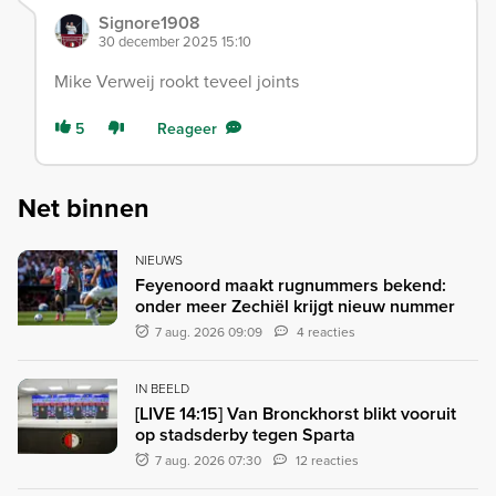
Signore1908
30 december 2025 15:10
Mike Verweij rookt teveel joints
5
Reageer
Net binnen
NIEUWS
Feyenoord maakt rugnummers bekend:
onder meer Zechiël krijgt nieuw nummer
7 aug. 2026 09:09
4 reacties
IN BEELD
[LIVE 14:15] Van Bronckhorst blikt vooruit
op stadsderby tegen Sparta
7 aug. 2026 07:30
12 reacties