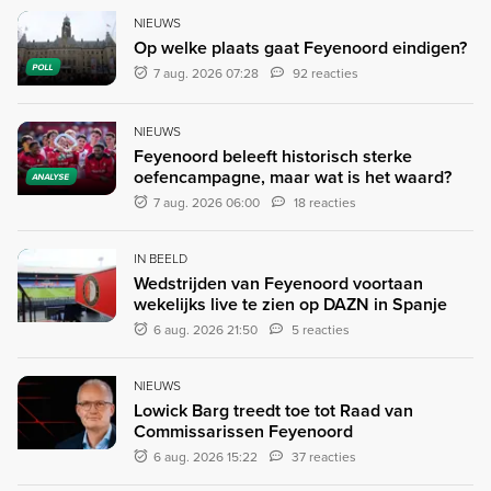
NIEUWS
Op welke plaats gaat Feyenoord eindigen?
POLL
7 aug. 2026 07:28
92 reacties
NIEUWS
Feyenoord beleeft historisch sterke
oefencampagne, maar wat is het waard?
ANALYSE
7 aug. 2026 06:00
18 reacties
IN BEELD
Wedstrijden van Feyenoord voortaan
wekelijks live te zien op DAZN in Spanje
6 aug. 2026 21:50
5 reacties
NIEUWS
Lowick Barg treedt toe tot Raad van
Commissarissen Feyenoord
6 aug. 2026 15:22
37 reacties