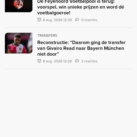
De Feyenoord Voetbalpool is terug:
voorspel, win unieke prijzen en word dé
voetbalgoeroe!
8 aug. 2026 12:30
0 reacties
TRANSFERS
Reconstructie: “Daarom ging de transfer
van Givairo Read naar Bayern München
niet door”
8 aug. 2026 12:26
2 reacties