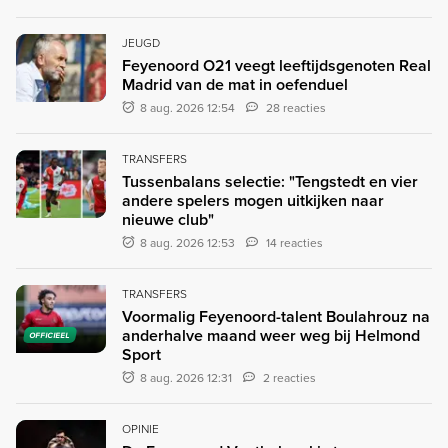
JEUGD
Feyenoord O21 veegt leeftijdsgenoten Real
Madrid van de mat in oefenduel
8 aug. 2026 12:54
28 reacties
TRANSFERS
Tussenbalans selectie: "Tengstedt en vier
andere spelers mogen uitkijken naar
nieuwe club"
8 aug. 2026 12:53
14 reacties
TRANSFERS
Voormalig Feyenoord-talent Boulahrouz na
anderhalve maand weer weg bij Helmond
OFFICIEEL
Sport
8 aug. 2026 12:31
2 reacties
OPINIE