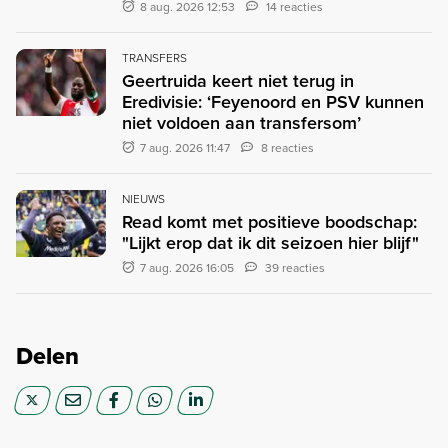
8 aug. 2026 12:53
14 reacties
TRANSFERS
Geertruida keert niet terug in
Eredivisie: ‘Feyenoord en PSV kunnen
niet voldoen aan transfersom’
7 aug. 2026 11:47
8 reacties
NIEUWS
Read komt met positieve boodschap:
"Lijkt erop dat ik dit seizoen hier blijf"
7 aug. 2026 16:05
39 reacties
Delen