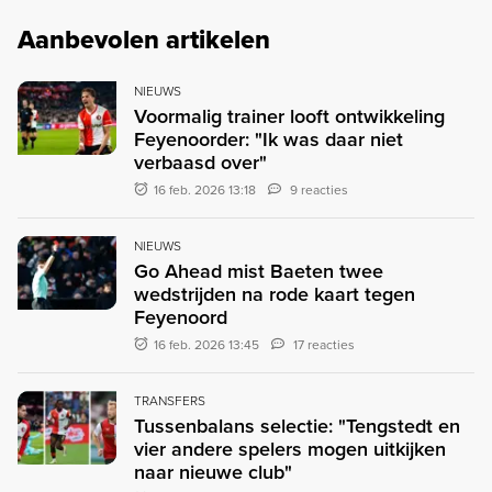
Aanbevolen artikelen
NIEUWS
Voormalig trainer looft ontwikkeling
Feyenoorder: "Ik was daar niet
verbaasd over"
16 feb. 2026 13:18
9 reacties
NIEUWS
Go Ahead mist Baeten twee
wedstrijden na rode kaart tegen
Feyenoord
16 feb. 2026 13:45
17 reacties
TRANSFERS
Tussenbalans selectie: "Tengstedt en
vier andere spelers mogen uitkijken
naar nieuwe club"