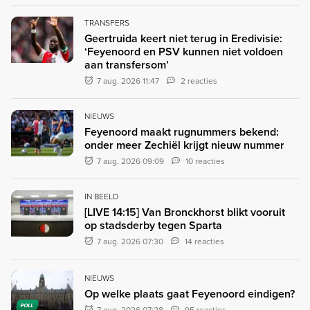
TRANSFERS
Geertruida keert niet terug in Eredivisie:
‘Feyenoord en PSV kunnen niet voldoen
aan transfersom’
7 aug. 2026 11:47
2 reacties
NIEUWS
Feyenoord maakt rugnummers bekend:
onder meer Zechiël krijgt nieuw nummer
7 aug. 2026 09:09
10 reacties
IN BEELD
[LIVE 14:15] Van Bronckhorst blikt vooruit
op stadsderby tegen Sparta
7 aug. 2026 07:30
14 reacties
NIEUWS
Op welke plaats gaat Feyenoord eindigen?
POLL
7 aug. 2026 07:28
95 reacties