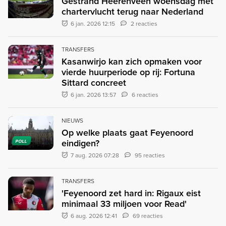
Gestrand Heerenveen woensdag met
chartervlucht terug naar Nederland
6 jan. 2026 12:15
2 reacties
TRANSFERS
Kasanwirjo kan zich opmaken voor
vierde huurperiode op rij: Fortuna
Sittard concreet
6 jan. 2026 13:57
6 reacties
NIEUWS
Op welke plaats gaat Feyenoord
eindigen?
POLL
7 aug. 2026 07:28
95 reacties
TRANSFERS
'Feyenoord zet hard in: Rigaux eist
minimaal 33 miljoen voor Read'
6 aug. 2026 12:41
69 reacties