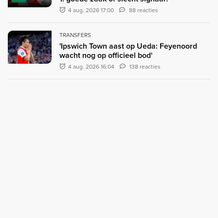
4 aug. 2026 17:00
88 reacties
TRANSFERS
'Ipswich Town aast op Ueda: Feyenoord
wacht nog op officieel bod'
4 aug. 2026 16:04
138 reacties