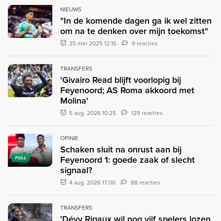
NIEUWS
"In de komende dagen ga ik wel zitten
om na te denken over mijn toekomst"
25 mei 2025 12:15
9 reacties
TRANSFERS
'Givairo Read blijft voorlopig bij
Feyenoord; AS Roma akkoord met
Molina'
5 aug. 2026 10:25
129 reacties
OPINIE
Schaken sluit na onrust aan bij
Feyenoord 1: goede zaak of slecht
POLL
signaal?
4 aug. 2026 17:00
88 reacties
TRANSFERS
'Dévy Rigaux wil nog vijf spelers lozen