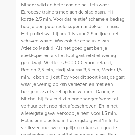
Minder wild en beter aan de bal. Iets waar
Europese trainers mee aan de slag gaan. Hij
kostte 2,5 mln. Voor dat relatief schamele bedrag
heb je een potentiele supermandekker in huis.
Het profiel wat hij heeft is voor 2,5 miljoen het
schaven waard. Was ook de conclusie van
Atletico Madrid. Als het goed gaat ben je
spekkoper en als het fout gaat relatief weinig
geld kwijt. Wieffer is 500.000 voor betaald,
Beelen 2,5 mln, Hadj Moussa 3,5 mln, Moder 1,5
mln. Ik ben blij dat Fey voor dit soort kansjes gaat
waar je weinig op kan verliezen en met een
beetje mazzel veel op kan winnen. Daarbij is
Mitchel bij Fey met zijn ongenoegen/wens tot
verhuur echt nog niet afgeschreven. En in het
allerergste gaval verkoop je hem voor 1,5 mln.
Het is prima beleid in het ergste geval 1 mln te
verliezen met weldegelijk ook kans op goede
versterking voor je elftal en goede winst. Fey