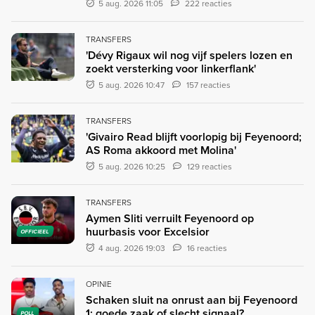
5 aug. 2026 11:05
222 reacties
TRANSFERS
'Dévy Rigaux wil nog vijf spelers lozen en
zoekt versterking voor linkerflank'
5 aug. 2026 10:47
157 reacties
TRANSFERS
'Givairo Read blijft voorlopig bij Feyenoord;
AS Roma akkoord met Molina'
5 aug. 2026 10:25
129 reacties
TRANSFERS
Aymen Sliti verruilt Feyenoord op
huurbasis voor Excelsior
OFFICIEEL
4 aug. 2026 19:03
16 reacties
OPINIE
Schaken sluit na onrust aan bij Feyenoord
1: goede zaak of slecht signaal?
POLL