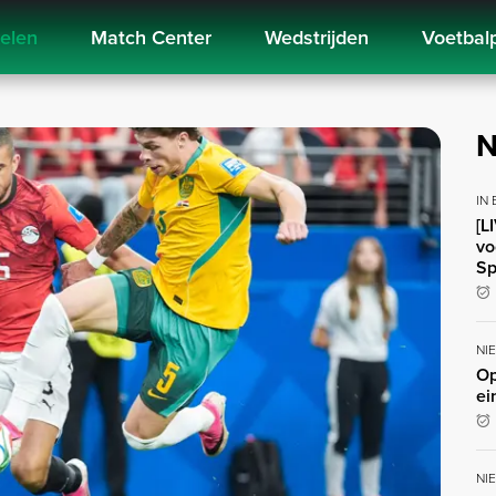
kelen
Match Center
Wedstrijden
Voetbal
N
IN
[L
vo
Sp
NI
Op
ei
NI