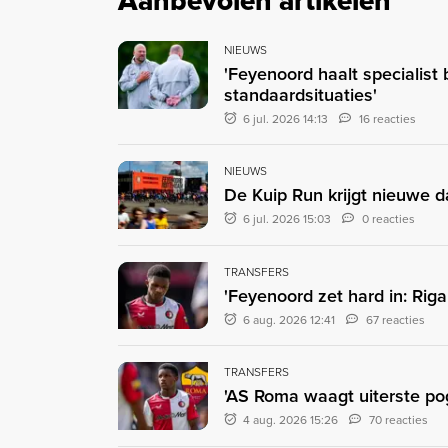
Aanbevolen artikelen
NIEUWS
'Feyenoord haalt specialist b
standaardsituaties'
6 jul. 2026 14:13
16 reacties
NIEUWS
De Kuip Run krijgt nieuwe d
6 jul. 2026 15:03
0 reacties
TRANSFERS
'Feyenoord zet hard in: Rig
6 aug. 2026 12:41
67 reacties
TRANSFERS
'AS Roma waagt uiterste pogi
4 aug. 2026 15:26
70 reacties