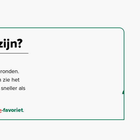
zijn?
gronden.
 zie het
neller als
-favoriet
.