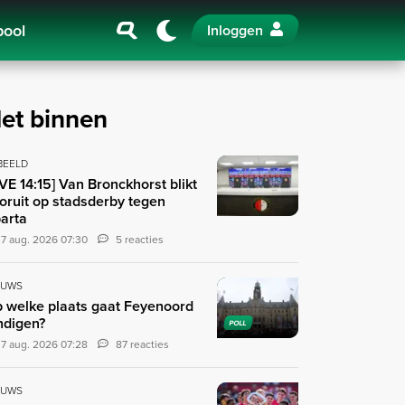
pool
Inloggen
et binnen
 BEELD
IVE 14:15] Van Bronckhorst blikt
oruit op stadsderby tegen
arta
7 aug. 2026 07:30
5 reacties
EUWS
 welke plaats gaat Feyenoord
ndigen?
POLL
7 aug. 2026 07:28
87 reacties
EUWS