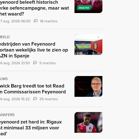
yenoord beleeft historisch
erke oefencampagne, maar wat
ANALYSE
 het waard?
7 aug. 2026 06:00
18 reacties
 BEELD
dstrijden van Feyenoord
ortaan wekelijks live te zien op
ZN in Spanje
6 aug. 2026 21:50
5 reacties
EUWS
wick Barg treedt toe tot Raad
n Commissarissen Feyenoord
6 aug. 2026 15:22
35 reacties
ANSFERS
eyenoord zet hard in: Rigaux
st minimaal 33 miljoen voor
ad'