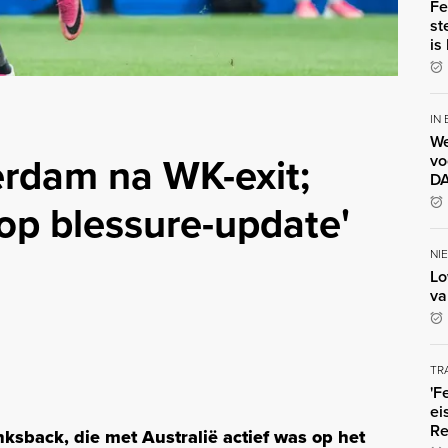
Fe
st
is
IN
We
erdam na WK-exit;
vo
DA
op blessure-update'
NI
Lo
va
TR
'F
ei
Re
nksback, die met Australië actief was op het