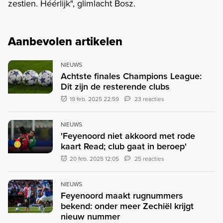
zestien. Héérlijk", glimlacht Bosz.
Aanbevolen artikelen
NIEUWS
Achtste finales Champions League:
Dit zijn de resterende clubs
19 feb. 2025 22:59
23 reacties
NIEUWS
'Feyenoord niet akkoord met rode
kaart Read; club gaat in beroep'
20 feb. 2025 12:05
25 reacties
NIEUWS
Feyenoord maakt rugnummers
bekend: onder meer Zechiël krijgt
nieuw nummer