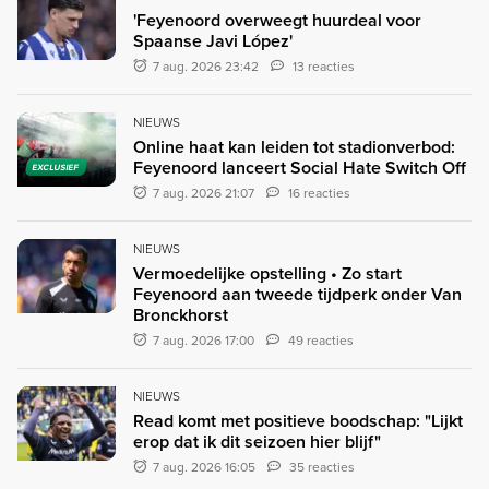
'Feyenoord overweegt huurdeal voor
Spaanse Javi López'
7 aug. 2026 23:42
13 reacties
NIEUWS
Online haat kan leiden tot stadionverbod:
Feyenoord lanceert Social Hate Switch Off
EXCLUSIEF
7 aug. 2026 21:07
16 reacties
NIEUWS
Vermoedelijke opstelling • Zo start
Feyenoord aan tweede tijdperk onder Van
Bronckhorst
7 aug. 2026 17:00
49 reacties
NIEUWS
Read komt met positieve boodschap: "Lijkt
erop dat ik dit seizoen hier blijf"
7 aug. 2026 16:05
35 reacties