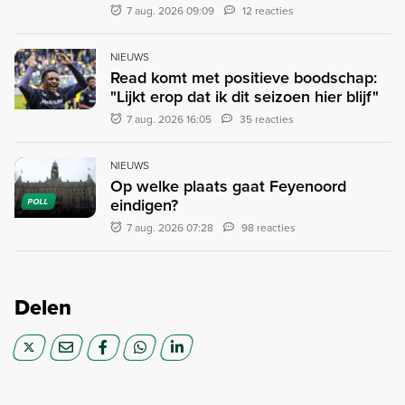
7 aug. 2026 09:09
12 reacties
NIEUWS
Read komt met positieve boodschap:
"Lijkt erop dat ik dit seizoen hier blijf"
7 aug. 2026 16:05
35 reacties
NIEUWS
Op welke plaats gaat Feyenoord
eindigen?
POLL
7 aug. 2026 07:28
98 reacties
Delen