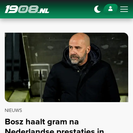
Navigation
NIEUWS
Bosz haalt gram na
Nederlandse prestaties in