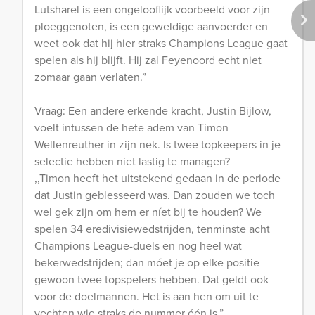
Lutsharel is een ongelooflijk voorbeeld voor zijn
ploeggenoten, is een geweldige aanvoerder en
weet ook dat hij hier straks Champions League gaat
spelen als hij blijft. Hij zal Feyenoord echt niet
zomaar gaan verlaten.”
Vraag: Een andere erkende kracht, Justin Bijlow,
voelt intussen de hete adem van Timon
Wellenreuther in zijn nek. Is twee topkeepers in je
selectie hebben niet lastig te managen?
,,Timon heeft het uitstekend gedaan in de periode
dat Justin geblesseerd was. Dan zouden we toch
wel gek zijn om hem er níet bij te houden? We
spelen 34 eredivisiewedstrijden, tenminste acht
Champions League-duels en nog heel wat
bekerwedstrijden; dan móet je op elke positie
gewoon twee topspelers hebben. Dat geldt ook
voor de doelmannen. Het is aan hen om uit te
vechten wie straks de nummer één is.”