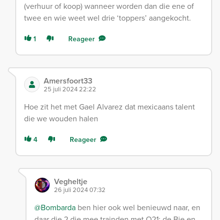
(verhuur of koop) wanneer worden dan die ene of
twee en wie weet wel drie ‘toppers’ aangekocht.
1
Reageer
Amersfoort33
25 juli 2024 22:22
Hoe zit het met Gael Alvarez dat mexicaans talent
die we wouden halen
4
Reageer
Vegheltje
26 juli 2024 07:32
@Bombarda
ben hier ook wel benieuwd naar, en
daar die 2 die mee trainden met O21: de Bie en