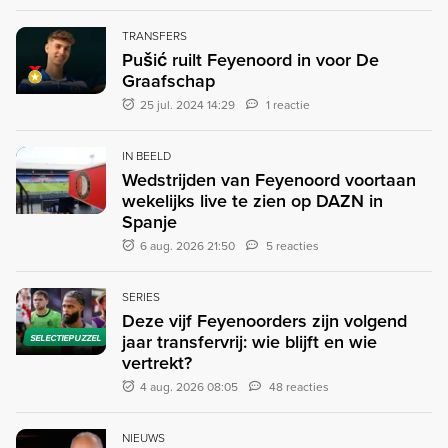
TRANSFERS
Pušić ruilt Feyenoord in voor De
Graafschap
25 jul. 2024 14:29
1 reactie
IN BEELD
Wedstrijden van Feyenoord voortaan
wekelijks live te zien op DAZN in
Spanje
6 aug. 2026 21:50
5 reacties
SERIES
Deze vijf Feyenoorders zijn volgend
jaar transfervrij: wie blijft en wie
SELECTIEPUZZEL
vertrekt?
4 aug. 2026 08:05
48 reacties
NIEUWS