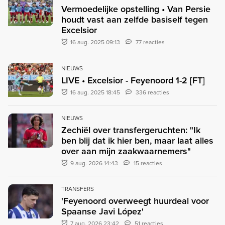
Vermoedelijke opstelling • Van Persie
houdt vast aan zelfde basiself tegen
Excelsior
16 aug. 2025 09:13
77 reacties
NIEUWS
LIVE • Excelsior - Feyenoord 1-2 [FT]
16 aug. 2025 18:45
336 reacties
NIEUWS
Zechiël over transfergeruchten: "Ik
ben blij dat ik hier ben, maar laat alles
over aan mijn zaakwaarnemers"
9 aug. 2026 14:43
15 reacties
TRANSFERS
'Feyenoord overweegt huurdeal voor
Spaanse Javi López'
7 aug. 2026 23:42
51 reacties