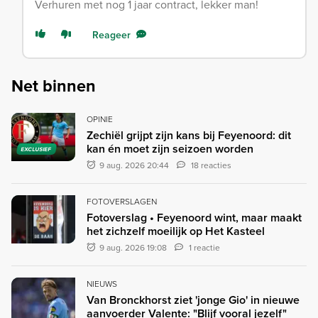
Verhuren met nog 1 jaar contract, lekker man!
Reageer
Net binnen
OPINIE
Zechiël grijpt zijn kans bij Feyenoord: dit
kan én moet zijn seizoen worden
EXCLUSIEF
9 aug. 2026 20:44
18 reacties
FOTOVERSLAGEN
Fotoverslag • Feyenoord wint, maar maakt
het zichzelf moeilijk op Het Kasteel
9 aug. 2026 19:08
1 reactie
NIEUWS
Van Bronckhorst ziet 'jonge Gio' in nieuwe
aanvoerder Valente: "Blijf vooral jezelf"