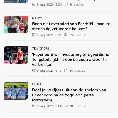
9 aug. 2026 18:24
6 reacties
NIEUWS
Been niet overtuigd van Ferri: ‘Hij maakte
steeds de verkeerde keuzes"
9 aug. 2026 15:21
53 reacties
TRANSFERS
'Feyenoord wil investering terugverdienen:
Tengstedt lijkt na één seizoen alweer te
vertrekken'
9 aug. 2026 15:12
46 reacties
OPINIE
Deel jouw cijfers uit aan de spelers van
Feyenoord na de zege op Sparta
Rotterdam
9 aug. 2026 15:06
18 reacties