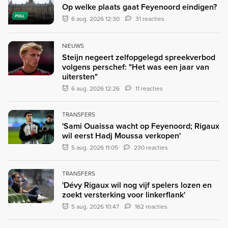
Op welke plaats gaat Feyenoord eindigen?
POLL
6 aug. 2026 12:30
31 reacties
NIEUWS
Steijn negeert zelfopgelegd spreekverbod
volgens perschef: "Het was een jaar van
uitersten"
6 aug. 2026 12:26
11 reacties
TRANSFERS
'Sami Ouaissa wacht op Feyenoord; Rigaux
wil eerst Hadj Moussa verkopen'
5 aug. 2026 11:05
230 reacties
TRANSFERS
'Dévy Rigaux wil nog vijf spelers lozen en
zoekt versterking voor linkerflank'
5 aug. 2026 10:47
162 reacties