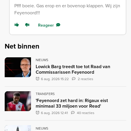
Pfff boeie. Gas erop en er bovenop klappen. Wij zijn
Feyenoord!!!
Reageer
Net binnen
NIEUWS
Lowick Barg treedt toe tot Raad van
Commissarissen Feyenoord
6 aug. 2026 15:22
2 reacties
TRANSFERS
'Feyenoord zet hard in: Rigaux eist
minimaal 33 miljoen voor Read'
6 aug. 2026 12:41
40 reacties
NIEUWS