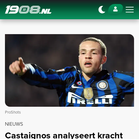
Navigation
ProShots
NIEUWS
Castaignos analyseert kracht