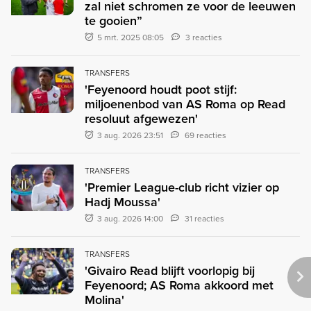
zal niet schromen ze voor de leeuwen
te gooien”
5 mrt. 2025 08:05
3 reacties
TRANSFERS
'Feyenoord houdt poot stijf:
miljoenenbod van AS Roma op Read
resoluut afgewezen'
3 aug. 2026 23:51
69 reacties
TRANSFERS
'Premier League-club richt vizier op
Hadj Moussa'
3 aug. 2026 14:00
31 reacties
TRANSFERS
'Givairo Read blijft voorlopig bij
Feyenoord; AS Roma akkoord met
Molina'