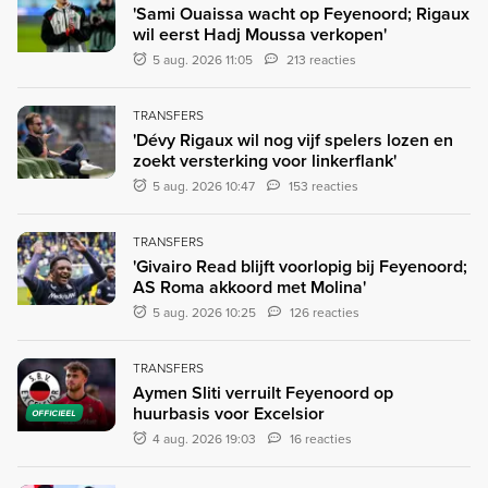
'Sami Ouaissa wacht op Feyenoord; Rigaux
wil eerst Hadj Moussa verkopen'
5 aug. 2026 11:05
213 reacties
TRANSFERS
'Dévy Rigaux wil nog vijf spelers lozen en
zoekt versterking voor linkerflank'
5 aug. 2026 10:47
153 reacties
TRANSFERS
'Givairo Read blijft voorlopig bij Feyenoord;
AS Roma akkoord met Molina'
5 aug. 2026 10:25
126 reacties
TRANSFERS
Aymen Sliti verruilt Feyenoord op
huurbasis voor Excelsior
OFFICIEEL
4 aug. 2026 19:03
16 reacties