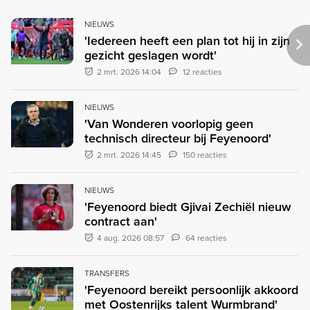
NIEUWS
'Iedereen heeft een plan tot hij in zijn
gezicht geslagen wordt'
2 mrt. 2026 14:04
12 reacties
NIEUWS
'Van Wonderen voorlopig geen
technisch directeur bij Feyenoord'
2 mrt. 2026 14:45
150 reacties
NIEUWS
'Feyenoord biedt Gjivai Zechiël nieuw
contract aan'
4 aug. 2026 08:57
64 reacties
TRANSFERS
'Feyenoord bereikt persoonlijk akkoord
met Oostenrijks talent Wurmbrand'