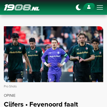
Navigation
Pro Shots
OPINIE
Cijfers • Feyenoord faalt