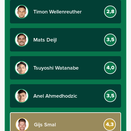
2,8
Timon Wellenreuther
3,5
Mats Deijl
4,0
Tsuyoshi Watanabe
3,5
Anel Ahmedhodzic
4,3
Gijs Smal