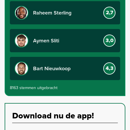
2,7
Raheem Sterling
3,0
Aymen Sliti
4,3
Bart Nieuwkoop
8163 stemmen uitgebracht
Download nu de app!