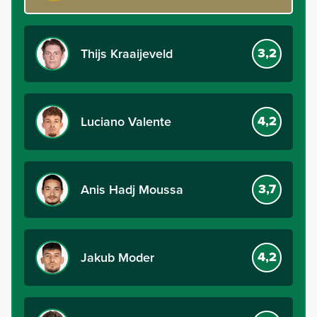
3,2
Thijs Kraaijeveld
4,2
Luciano Valente
3,7
Anis Hadj Moussa
4,2
Jakub Moder