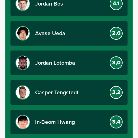
4,1
Jordan Bos
2,6
Ayase Ueda
3,0
Jordan Lotomba
3,2
Casper Tengstedt
3,4
In-Beom Hwang