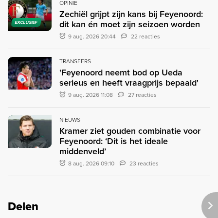
OPINIE
Zechiël grijpt zijn kans bij Feyenoord:
dit kan én moet zijn seizoen worden
EXCLUSIEF
9 aug. 2026 20:44
22 reacties
TRANSFERS
'Feyenoord neemt bod op Ueda
serieus en heeft vraagprijs bepaald'
9 aug. 2026 11:08
27 reacties
NIEUWS
Kramer ziet gouden combinatie voor
Feyenoord: ‘Dit is het ideale
middenveld’
8 aug. 2026 09:10
23 reacties
Delen