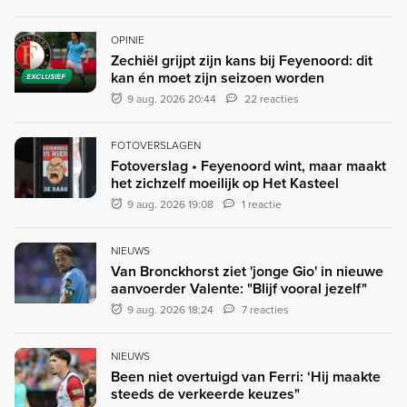
OPINIE
Zechiël grijpt zijn kans bij Feyenoord: dit
kan én moet zijn seizoen worden
EXCLUSIEF
9 aug. 2026 20:44
22 reacties
FOTOVERSLAGEN
Fotoverslag • Feyenoord wint, maar maakt
het zichzelf moeilijk op Het Kasteel
9 aug. 2026 19:08
1 reactie
NIEUWS
Van Bronckhorst ziet 'jonge Gio' in nieuwe
aanvoerder Valente: "Blijf vooral jezelf"
9 aug. 2026 18:24
7 reacties
NIEUWS
Been niet overtuigd van Ferri: ‘Hij maakte
steeds de verkeerde keuzes"