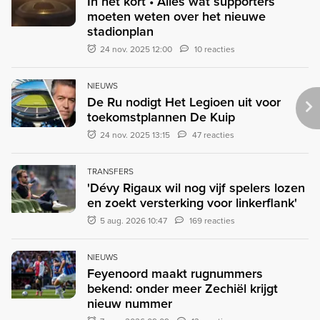
In het kort • Alles wat supporters
moeten weten over het nieuwe
stadionplan
24 nov. 2025 12:00
10 reacties
NIEUWS
De Ru nodigt Het Legioen uit voor
toekomstplannen De Kuip
24 nov. 2025 13:15
47 reacties
TRANSFERS
'Dévy Rigaux wil nog vijf spelers lozen
en zoekt versterking voor linkerflank'
5 aug. 2026 10:47
169 reacties
NIEUWS
Feyenoord maakt rugnummers
bekend: onder meer Zechiël krijgt
nieuw nummer