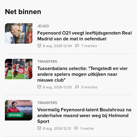
Net binnen
JEUGD
Feyenoord O21 veegt leeftijdsgenoten Real
Madrid van de mat in oefenduel
8 aug. 2026 12:54
7 reacties
TRANSFERS
Tussenbalans selectie: "Tengstedt en vier
andere spelers mogen uitkijken naar
nieuwe club"
8 aug. 2026 12:53
5 reacties
TRANSFERS
Voormalig Feyenoord-talent Boulahrouz na
anderhalve maand weer weg bij Helmond
OFFICIEEL
Sport
8 aug. 2026 12:31
1 reactie