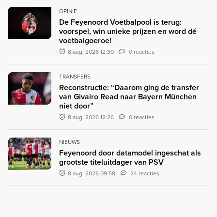
OPINIE
De Feyenoord Voetbalpool is terug:
voorspel, win unieke prijzen en word dé
voetbalgoeroe!
8 aug. 2026 12:30
0 reacties
TRANSFERS
Reconstructie: “Daarom ging de transfer
van Givairo Read naar Bayern München
niet door”
8 aug. 2026 12:26
0 reacties
NIEUWS
Feyenoord door datamodel ingeschat als
grootste titeluitdager van PSV
8 aug. 2026 09:58
24 reacties