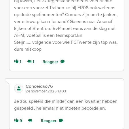
bij kwam, liet 2x tegenstandee heeel veel ruimte
voor een voorzet.Trainen ze bij FR08 ook weleens
op dode spelmomenten? Corners zijn om te janken,
verre inworp kan niemand? Ga eens naar Arsenal
kijken of Brentford.RvP moet eens aan de slag met
AHM, voetbal is een teamsport.En
Steijn......volgende voor wie FCTwente zijn top was,
dure miskoop
1
1
Reageer
Conceicao76
24 november 2025 13:03
Je zou spelers die minder dan een kwartier hebben
gespeeld , helemaal niet moeten beoordelen.
9
Reageer