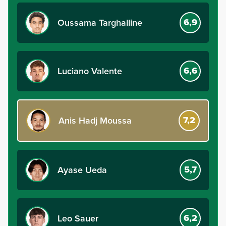
6,9
Oussama Targhalline
6,6
Luciano Valente
7,2
Anis Hadj Moussa
5,7
Ayase Ueda
6,2
Leo Sauer