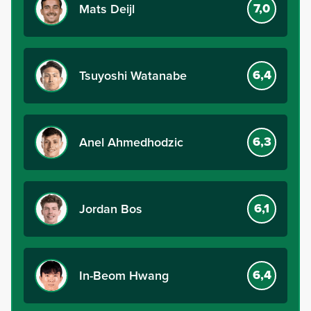
7,0
Mats Deijl
6,4
Tsuyoshi Watanabe
6,3
Anel Ahmedhodzic
6,1
Jordan Bos
6,4
In-Beom Hwang