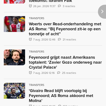
toekomst: Ibrahim Faik
26 jan. 2026 11:37
3 reacties
TRANSFERS
Woerts over Read-onderhandeling met
AS Roma: “Bij Feyenoord zit-ie op een
tonnetje of acht”
7 aug. 2026 12:46
21 reacties
TRANSFERS
Feyenoord grijpt naast Amerikaans
toptalent: 'Zavier Gozo onderweg naar
Crystal Palace'
7 aug. 2026 12:16
25 reacties
TRANSFERS
'Givairo Read blijft voorlopig bij
Feyenoord; AS Roma akkoord met
Molina'