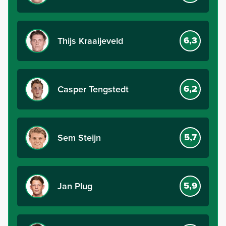
6,3
Thijs Kraaijeveld
6,2
Casper Tengstedt
5,7
Sem Steijn
5,9
Jan Plug