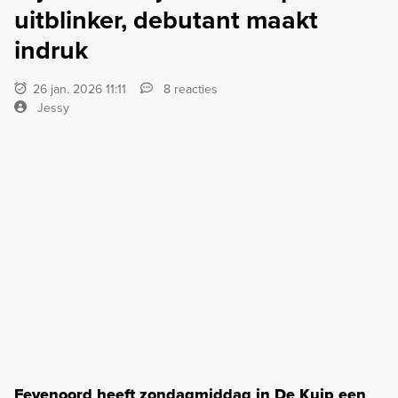
uitblinker, debutant maakt
indruk
26 jan. 2026 11:11
8 reacties
Jessy
Feyenoord heeft zondagmiddag in De Kuip een