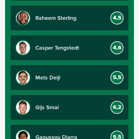
4,5
Raheem Sterling
4,6
Casper Tengstedt
5,5
Mats Deijl
6,2
Gijs Smal
5,5
Gaoussou Diarra