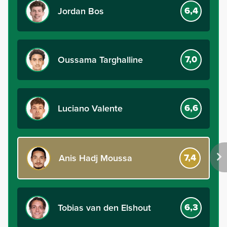
6,4
Jordan Bos
7,0
Oussama Targhalline
6,6
Luciano Valente
7,4
Anis Hadj Moussa
6,3
Tobias van den Elshout