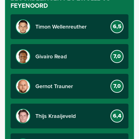
FEYENOORD
6,5
Timon Wellenreuther
7,0
Givairo Read
7,0
Gernot Trauner
6,4
Thijs Kraaijeveld