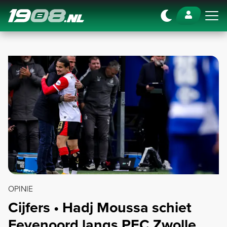
Navigation
OPINIE
Cijfers • Hadj Moussa schiet
Feyenoord langs PEC Zwolle,