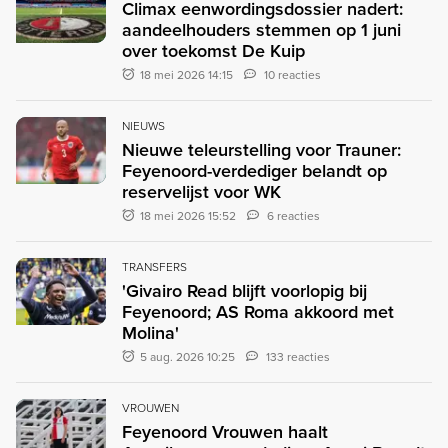
Climax eenwordingsdossier nadert:
aandeelhouders stemmen op 1 juni
over toekomst De Kuip
18 mei 2026 14:15
10 reacties
NIEUWS
Nieuwe teleurstelling voor Trauner:
Feyenoord-verdediger belandt op
reservelijst voor WK
18 mei 2026 15:52
6 reacties
TRANSFERS
'Givairo Read blijft voorlopig bij
Feyenoord; AS Roma akkoord met
Molina'
5 aug. 2026 10:25
133 reacties
VROUWEN
Feyenoord Vrouwen haalt