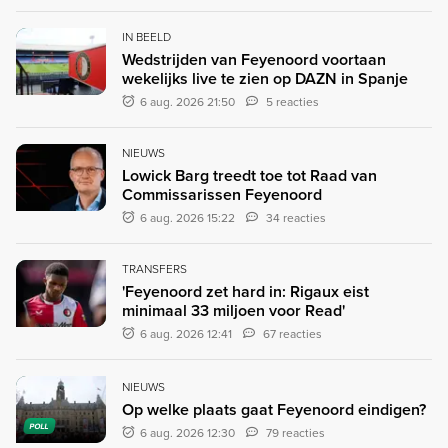
IN BEELD
Wedstrijden van Feyenoord voortaan
wekelijks live te zien op DAZN in Spanje
6 aug. 2026 21:50
5 reacties
NIEUWS
Lowick Barg treedt toe tot Raad van
Commissarissen Feyenoord
6 aug. 2026 15:22
34 reacties
TRANSFERS
'Feyenoord zet hard in: Rigaux eist
minimaal 33 miljoen voor Read'
6 aug. 2026 12:41
67 reacties
NIEUWS
Op welke plaats gaat Feyenoord eindigen?
POLL
6 aug. 2026 12:30
79 reacties