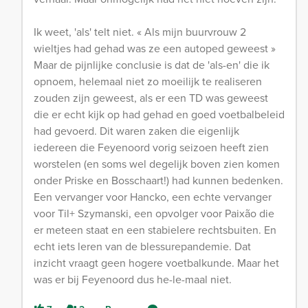
Ik weet, 'als' telt niet. « Als mijn buurvrouw 2
wieltjes had gehad was ze een autoped geweest »
Maar de pijnlijke conclusie is dat de 'als-en' die ik
opnoem, helemaal niet zo moeilijk te realiseren
zouden zijn geweest, als er een TD was geweest
die er echt kijk op had gehad en goed voetbalbeleid
had gevoerd. Dit waren zaken die eigenlijk
iedereen die Feyenoord vorig seizoen heeft zien
worstelen (en soms wel degelijk boven zien komen
onder Priske en Bosschaart!) had kunnen bedenken.
Een vervanger voor Hancko, een echte vervanger
voor Til+ Szymanski, een opvolger voor Paixão die
er meteen staat en een stabielere rechtsbuiten. En
echt iets leren van de blessurepandemie. Dat
inzicht vraagt geen hogere voetbalkunde. Maar het
was er bij Feyenoord dus he-le-maal niet.