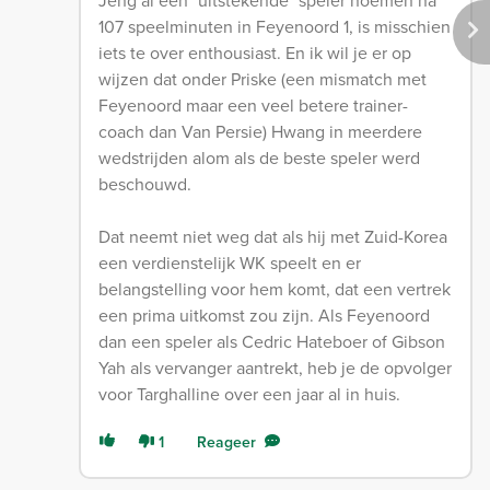
Jeng al een "uitstekende" speler noemen na
107 speelminuten in Feyenoord 1, is misschien
iets te over enthousiast. En ik wil je er op
wijzen dat onder Priske (een mismatch met
Feyenoord maar een veel betere trainer-
coach dan Van Persie) Hwang in meerdere
wedstrijden alom als de beste speler werd
beschouwd.
Dat neemt niet weg dat als hij met Zuid-Korea
een verdienstelijk WK speelt en er
belangstelling voor hem komt, dat een vertrek
een prima uitkomst zou zijn. Als Feyenoord
dan een speler als Cedric Hateboer of Gibson
Yah als vervanger aantrekt, heb je de opvolger
voor Targhalline over een jaar al in huis.
1
Reageer