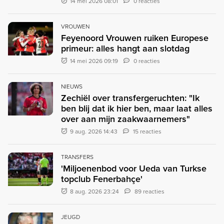
14 mei 2026 08:01
0 reacties
VROUWEN
Feyenoord Vrouwen ruiken Europese
primeur: alles hangt aan slotdag
14 mei 2026 09:19
0 reacties
NIEUWS
Zechiël over transfergeruchten: "Ik
ben blij dat ik hier ben, maar laat alles
over aan mijn zaakwaarnemers"
9 aug. 2026 14:43
15 reacties
TRANSFERS
'Miljoenenbod voor Ueda van Turkse
topclub Fenerbahçe'
8 aug. 2026 23:24
89 reacties
JEUGD