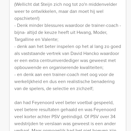
(Wellicht dat Steijn zich nog tot zo'n middenvelder
weer te ontwikkelen, maar dan moet hij wel
opschieten!)
- Denk minder blessures waardoor de trainer-coach -
bijna- altijd de keuze heeft uit Hwang, Moder,
Targalline en Valente;
- denk aan het beter inspelen op het al lang zo goed
als vaststaande vertrek van David Hancko waardoor
er een extra centrumverdediger was geweest met
opbouwende en organiserende kwaliteiten;
- en denk aan een trainer-coach met oog voor de
werkelijkheid en dus een realistische benadering
van de spelers, de selectie en zichzelf;
dan had Feyenoord veel beter voetbal gespeeld,
veel betere resultaten gehaald en was Feyenoord
veel korter achter PSV geëindigd. Of PSV over 34
wedstrijden te verslaan was geweest is een ander
verhaal. Maar onmogelijk had het niet hoeven zijn.