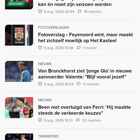
kan én moet zijn seizoen worden
EXCLUSIEF
9 aug. 2026 20:44
18 reacties
FOTOVERSLAGEN
Fotoverslag • Feyenoord wint, maar maakt
het zichzelf moeilijk op Het Kasteel
9 aug. 2026 19:08
1 reactie
NIEUWS
Van Bronckhorst ziet 'jonge Gio' in nieuwe
aanvoerder Valente: "Blijf vooral jezelf"
9 aug. 2026 18:24
6 reacties
NIEUWS
Been niet overtuigd van Ferri: ‘Hij maakte
steeds de verkeerde keuzes"
9 aug. 2026 15:21
53 reacties
TRANSFERS