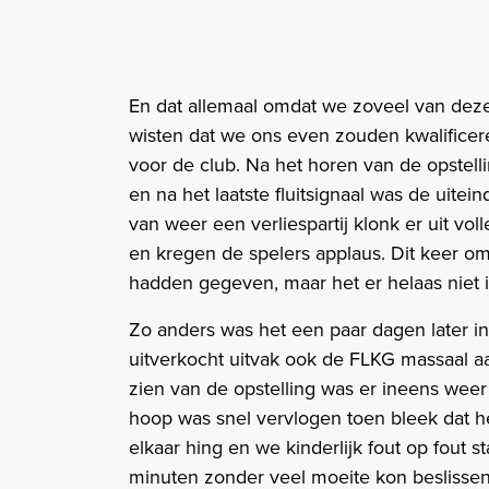
En dat allemaal omdat we zoveel van dez
wisten dat we ons even zouden kwalificer
voor de club. Na het horen van de opstelli
en na het laatste fluitsignaal was de uitein
van weer een verliespartij klonk er uit voll
en kregen de spelers applaus. Dit keer o
hadden gegeven, maar het er helaas niet i
Zo anders was het een paar dagen later i
uitverkocht uitvak ook de FLKG massaal aan
zien van de opstelling was er ineens wee
hoop was snel vervlogen toen bleek dat he
elkaar hing en we kinderlijk fout op fout
minuten zonder veel moeite kon beslisse