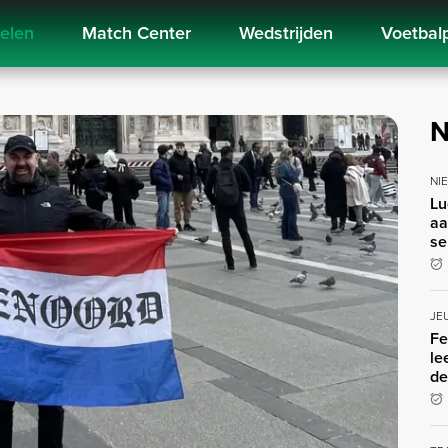
kelen
Match Center
Wedstrijden
Voetbal
N
NI
Lu
aa
se
JE
Fe
le
de