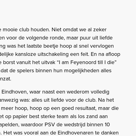
e mooie club houden. Niet omdat we al zeker
en voor de volgende ronde, maar puur uit liefde
ng was het laatste beetje hoop al snel vervlogen
delijke kansloze uitschakeling een feit. En na afloop
e borst vanuit het uitvak “I am Feyenoord till I die”
mdat de spelers binnen hun mogelijkheden alles
nzat.
n Eindhoven, waar naast een wederom volledig
wezig was: alles uit liefde voor de club. Na het
r meer hoop, hoop op een goed resultaat, maar die
t op papier best sterke team als los zand aan
 stapelden, waardoor PSV de wedstrijd binnen 10
n. Het was vooral aan de Eindhovenaren te danken