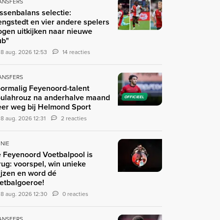
ANSFERS
ssenbalans selectie:
engstedt en vier andere spelers
gen uitkijken naar nieuwe
ub"
8 aug. 2026 12:53
14 reacties
ANSFERS
ormalig Feyenoord-talent
ulahrouz na anderhalve maand
OFFICIEEL
er weg bij Helmond Sport
8 aug. 2026 12:31
2 reacties
INIE
 Feyenoord Voetbalpool is
rug: voorspel, win unieke
ijzen en word dé
etbalgoeroe!
8 aug. 2026 12:30
0 reacties
ANSFERS