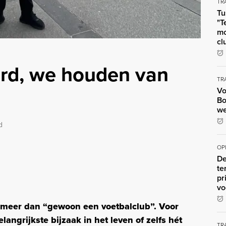
TR
Tu
"T
mo
cl
rd, we houden van
TR
Vo
Bo
we
d
OP
De
te
pr
vo
l meer dan “gewoon een voetbalclub”. Voor
ngrijkste bijzaak in het leven of zelfs hét
TR