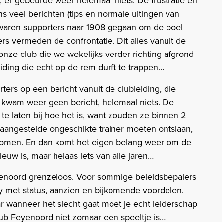
; er gebeurde weer helemaal niets. De frustratie en
 veel berichten (tips en normale uitingen van
r waren supporters naar 1908 gegaan om de boel
rs vermeden de confrontatie. Dit alles vanuit de
 onze club die we wekelijks verder richting afgrond
eiding die echt op de rem durft te trappen…
ers op een bericht vanuit de clubleiding, die
er kwam weer geen bericht, helemaal niets. De
te laten bij hoe het is, want zouden ze binnen 2
 aangestelde ongeschikte trainer moeten ontslaan,
 komen. En dan komt het eigen belang weer om de
euw is, maar helaas iets van alle jaren…
eyenoord grenzeloos. Voor sommige beleidsbepalers
y met status, aanzien en bijkomende voordelen.
r wanneer het slecht gaat moet je echt leiderschap
lub Feyenoord niet zomaar een speeltje is…