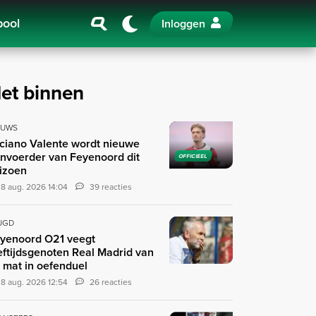
pool
Inloggen
et binnen
EUWS
ciano Valente wordt nieuwe
nvoerder van Feyenoord dit
OFFICIEEL
izoen
8 aug. 2026 14:04
39 reacties
UGD
yenoord O21 veegt
eftijdsgenoten Real Madrid van
 mat in oefenduel
8 aug. 2026 12:54
26 reacties