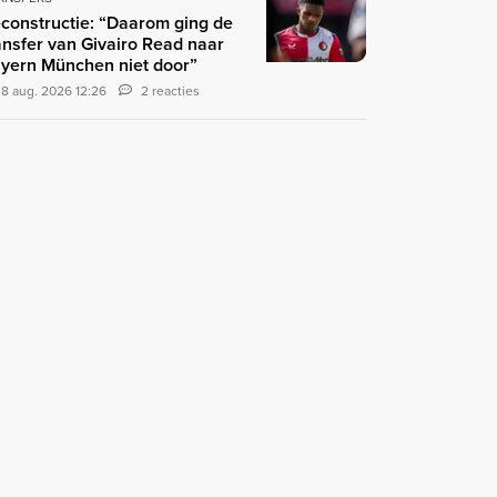
constructie: “Daarom ging de
ansfer van Givairo Read naar
yern München niet door”
8 aug. 2026 12:26
2 reacties