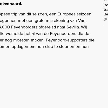
geëvenaard.
Re
tr
ropese trip van dit seizoen, een Europees seizoen
Ba
 begonnen met een grote misrekening van Van
4.000 Feyenoorders afgereisd naar Sevilla. Wij
lie wemelde het al van de Feyenoorders die de
eter nog moesten maken. Feyenoord-supporters die
 komen opdagen om hun club te steunen en hun