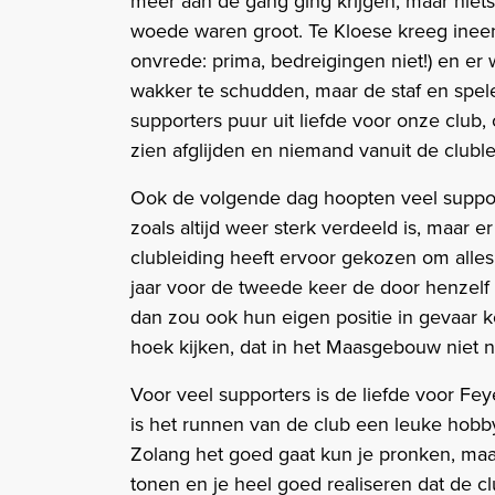
meer aan de gang ging krijgen, maar niets
woede waren groot. Te Kloese kreeg ineens
onvrede: prima, bedreigingen niet!) en e
wakker te schudden, maar de staf en spele
supporters puur uit liefde voor onze club,
zien afglijden en niemand vanuit de clubl
Ook de volgende dag hoopten veel support
zoals altijd weer sterk verdeeld is, maar 
clubleiding heeft ervoor gekozen om alles 
jaar voor de tweede keer de door henzelf
dan zou ook hun eigen positie in gevaar
hoek kijken, dat in het Maasgebouw niet ni
Voor veel supporters is de liefde voor F
is het runnen van de club een leuke hobb
Zolang het goed gaat kun je pronken, maa
tonen en je heel goed realiseren dat de c