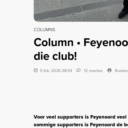
COLUMNS
Column • Feyenoo
die club!
5 feb. 2026 08:34
12 reacties
Roelan
Voor veel supporters is Feyenoord vee
sommige supporters is Feyenoord de bela