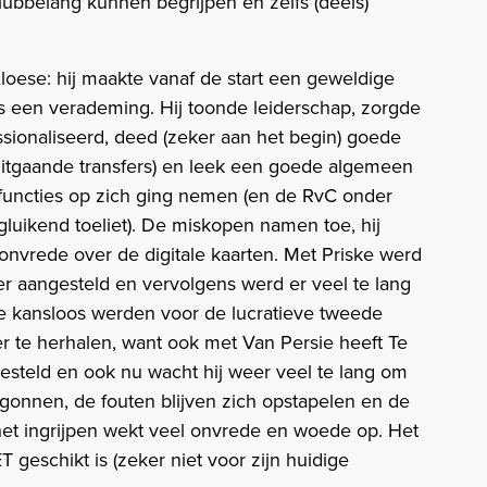
clubbelang kunnen begrijpen en zelfs (deels)
loese: hij maakte vanaf de start een geweldige
 een verademing. Hij toonde leiderschap, zorgde
sionaliseerd, deed (zeker aan het begin) goede
uitgaande transfers) en leek een goede algemeen
2 functies op zich ging nemen (en de RvC onder
luikend toeliet). De miskopen namen toe, hij
 onvrede over de digitale kaarten. Met Priske werd
r aangesteld en vervolgens werd er veel te lang
 kansloos werden voor de lucratieve tweede
eer te herhalen, want ook met Van Persie heeft Te
esteld en ook nu wacht hij weer veel te lang om
gonnen, de fouten blijven zich opstapelen en de
et ingrijpen wekt veel onvrede en woede op. Het
T geschikt is (zeker niet voor zijn huidige