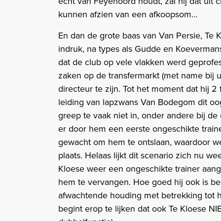
echt van Feyenoord houdt, zal hij dat uit 
kunnen afzien van een afkoopsom…
En dan de grote baas van Van Persie, Te K
indruk, na types als Gudde en Koevermans
dat de club op vele vlakken werd geprofes
zaken op de transfermarkt (met name bij 
directeur te zijn. Tot het moment dat hij 
leiding van lapzwans Van Bodegom dit oog
greep te vaak niet in, onder andere bij de
er door hem een eerste ongeschikte traine
gewacht om hem te ontslaan, waardoor we
plaats. Helaas lijkt dit scenario zich nu w
Kloese weer een ongeschikte trainer aang
hem te vervangen. Hoe goed hij ook is be
afwachtende houding met betrekking tot h
begint erop te lijken dat ook Te Kloese NIE