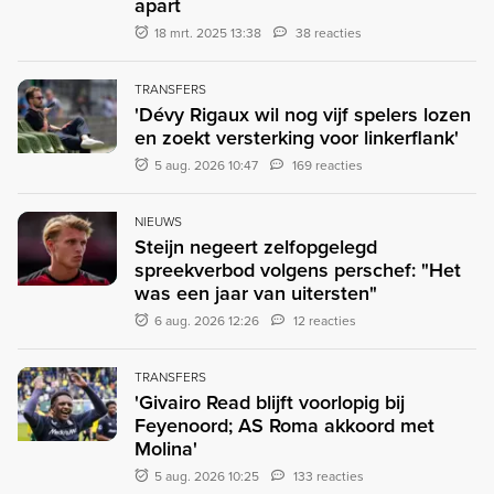
apart
18 mrt. 2025 13:38
38 reacties
TRANSFERS
'Dévy Rigaux wil nog vijf spelers lozen
en zoekt versterking voor linkerflank'
5 aug. 2026 10:47
169 reacties
NIEUWS
Steijn negeert zelfopgelegd
spreekverbod volgens perschef: "Het
was een jaar van uitersten"
6 aug. 2026 12:26
12 reacties
TRANSFERS
'Givairo Read blijft voorlopig bij
Feyenoord; AS Roma akkoord met
Molina'
5 aug. 2026 10:25
133 reacties