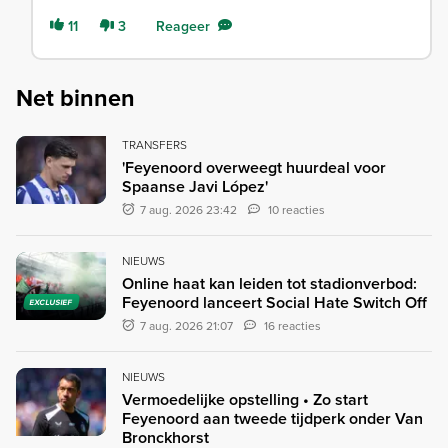
11
3
Reageer
Net binnen
TRANSFERS
'Feyenoord overweegt huurdeal voor
Spaanse Javi López'
7 aug. 2026 23:42
10 reacties
NIEUWS
Online haat kan leiden tot stadionverbod:
Feyenoord lanceert Social Hate Switch Off
EXCLUSIEF
7 aug. 2026 21:07
16 reacties
NIEUWS
Vermoedelijke opstelling • Zo start
Feyenoord aan tweede tijdperk onder Van
Bronckhorst