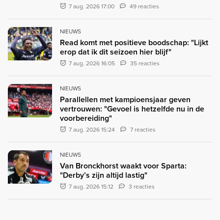
7 aug. 2026 17:00
49 reacties
NIEUWS
Read komt met positieve boodschap: "Lijkt
erop dat ik dit seizoen hier blijf"
7 aug. 2026 16:05
35 reacties
NIEUWS
Parallellen met kampioensjaar geven
vertrouwen: "Gevoel is hetzelfde nu in de
voorbereiding"
7 aug. 2026 15:24
7 reacties
NIEUWS
Van Bronckhorst waakt voor Sparta:
"Derby’s zijn altijd lastig"
7 aug. 2026 15:12
3 reacties