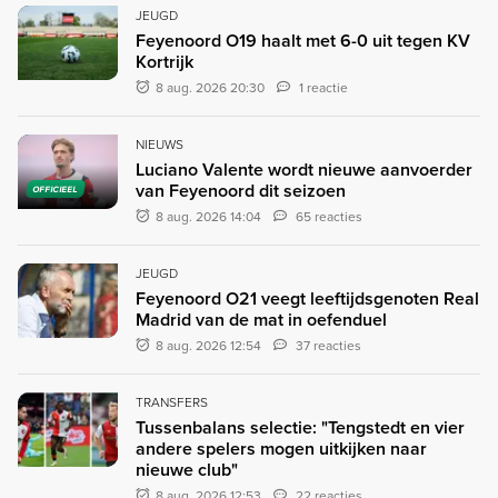
JEUGD
Feyenoord O19 haalt met 6-0 uit tegen KV
Kortrijk
8 aug. 2026 20:30
1 reactie
NIEUWS
Luciano Valente wordt nieuwe aanvoerder
van Feyenoord dit seizoen
OFFICIEEL
8 aug. 2026 14:04
65 reacties
JEUGD
Feyenoord O21 veegt leeftijdsgenoten Real
Madrid van de mat in oefenduel
8 aug. 2026 12:54
37 reacties
TRANSFERS
Tussenbalans selectie: "Tengstedt en vier
andere spelers mogen uitkijken naar
nieuwe club"
8 aug. 2026 12:53
22 reacties