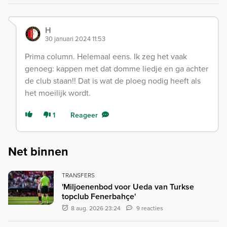
H
30 januari 2024 11:53
Prima column. Helemaal eens. Ik zeg het vaak
genoeg: kappen met dat domme liedje en ga achter
de club staan!! Dat is wat de ploeg nodig heeft als
het moeilijk wordt.
1
Reageer
Net binnen
TRANSFERS
'Miljoenenbod voor Ueda van Turkse
topclub Fenerbahçe'
8 aug. 2026 23:24
9 reacties