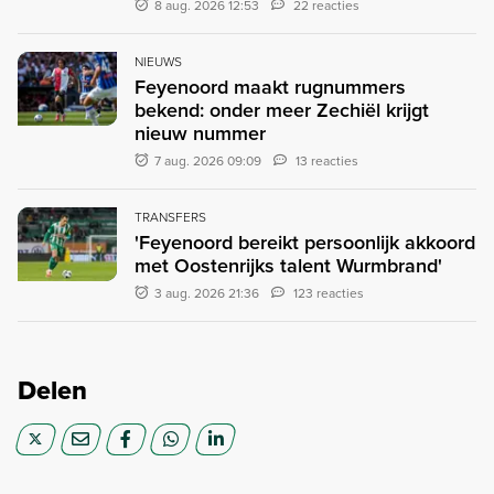
8 aug. 2026 12:53
22 reacties
NIEUWS
Feyenoord maakt rugnummers
bekend: onder meer Zechiël krijgt
nieuw nummer
7 aug. 2026 09:09
13 reacties
TRANSFERS
'Feyenoord bereikt persoonlijk akkoord
met Oostenrijks talent Wurmbrand'
3 aug. 2026 21:36
123 reacties
Delen