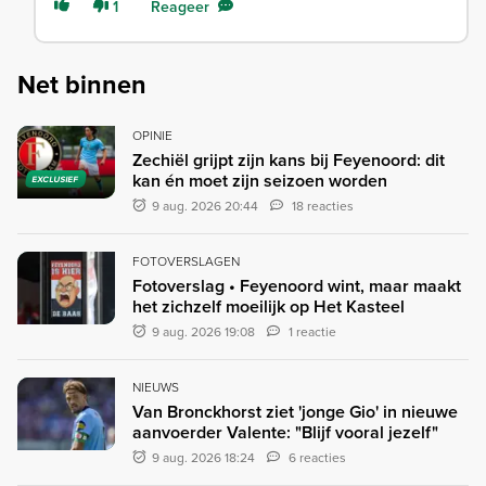
1
Reageer
Net binnen
OPINIE
Zechiël grijpt zijn kans bij Feyenoord: dit
kan én moet zijn seizoen worden
EXCLUSIEF
9 aug. 2026 20:44
18 reacties
FOTOVERSLAGEN
Fotoverslag • Feyenoord wint, maar maakt
het zichzelf moeilijk op Het Kasteel
9 aug. 2026 19:08
1 reactie
NIEUWS
Van Bronckhorst ziet 'jonge Gio' in nieuwe
aanvoerder Valente: "Blijf vooral jezelf"
9 aug. 2026 18:24
6 reacties