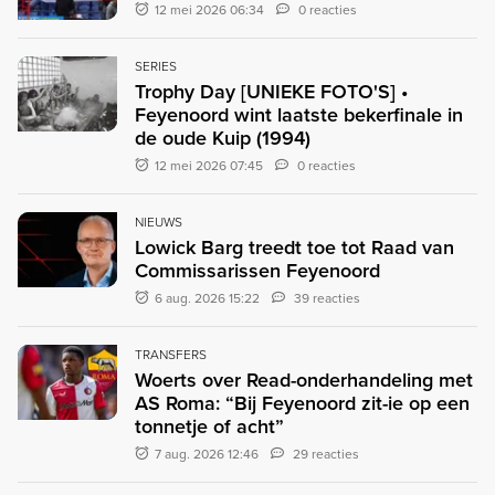
12 mei 2026 06:34
0 reacties
SERIES
Trophy Day [UNIEKE FOTO'S] •
Feyenoord wint laatste bekerfinale in
de oude Kuip (1994)
12 mei 2026 07:45
0 reacties
NIEUWS
Lowick Barg treedt toe tot Raad van
Commissarissen Feyenoord
6 aug. 2026 15:22
39 reacties
TRANSFERS
Woerts over Read-onderhandeling met
AS Roma: “Bij Feyenoord zit-ie op een
tonnetje of acht”
7 aug. 2026 12:46
29 reacties