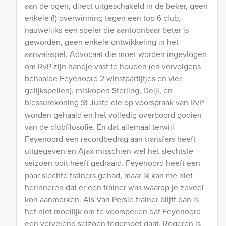
aan de ogen, direct uitgeschakeld in de beker, geen
enkele (!) overwinning tegen een top 6 club,
nauwelijks een speler die aantoonbaar beter is
geworden, geen enkele ontwikkeling in het
aanvalsspel, Advocaat die moet worden ingevlogen
om RvP zijn handje vast te houden (en vervolgens
behaalde Feyenoord 2 winstpartijtjes en vier
gelijkspellen), miskopen Sterling, Deijl, en
blessurekoning St Juste die op voorspraak van RvP
worden gehaald en het volledig overboord gooien
van de clubfilosofie. En dat allemaal terwijl
Feyenoord een recordbedrag aan transfers heeft
uitgegeven en Ajax misschien wel het slechtste
seizoen ooit heeft gedraaid. Feyenoord heeft een
paar slechte trainers gehad, maar ik kan me niet
herinneren dat er een trainer was waarop je zoveel
kon aanmerken. Als Van Persie trainer blijft dan is
het niet moeilijk om te voorspellen dat Feyenoord
een vervelend seizoen tegemoet gaat. Regeren is