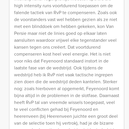
high intensity runs voortdurend toepassen om de
falende tactiek van RvP te compenseren. Zoals ook
de voorstanders vast wel hebben gezien als ze niet
met een blinddoek om hebben gekeken, kon Van
Persie maar niet de linies goed op elkaar laten
aansluiten waardoor vrijwel elke tegenstander veel
kansen tegen ons creëert. Dat voortdurend
compenseren kost heel veel energie. Het is niet
voor niks dat Feyenoord standaard instort in de
laatste fase van de wedstrijd. Ook tijdens de
wedstrijd heb ik RvP niet vaak tactische ingrepen
zien doen die de wedstrijd deden kantelen. Sterker
nog: zoals hierboven al opgemerkt, Feyenoord komt
bijna altijd in de problemen in de slotfase. Daarnaast
heeft RvP tal van vreemde wissels toegepast, veel
te veel conflicten gehad bij Feyenoord en
heerenveen (bij Heerenveen juichte een groot deel
van de selectie toen hij vertrok), had je de bizarre