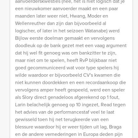
aanvoerderskwesties (nee, het is niet logisch dat je
een nieuwkomer aanvoerder maakt en een paar
maanden later weer niet, Hwang, Moder en
Wellenreuther dan zijn dan bijvoorbeeld al
logischer, of later in het seizoen Watanabe) werd
Bijlow eerste doelman gemaakt en vervolgens
doodleuk op de bank gezet met een vaag argument
dat hij wel fit genoeg was om bankzitter te zijn,
maar niet om te spelen, heeft RvP blijkbaar niet
goed gecommuniceerd wat voor type spelers hij
wilde waardoor er bijvoorbeeld CV's kwamen die
niet kunnen doordekken en een recordaankoop die
vervolgens amper heeft gespeeld, werd een speler
als Slory direct genadeloos afgerekend op 1 fout,
Larin belachelijk genoeg op 10 ingezet, Read tegen
het advies van de performancestaf veel te laat
gewisseld toen hij net terugkeerde van een
blessure waardoor hij er weer tijden uit lag, Braga
en de andere vernederingen in Europa deden pijn