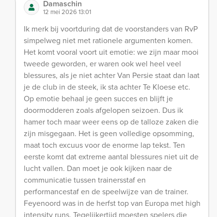
Damaschin
12 mei 2026 13:01
Ik merk bij voortduring dat de voorstanders van RvP
simpelweg niet met rationele argumenten komen.
Het komt vooral voort uit emotie: we zijn maar mooi
tweede geworden, er waren ook wel heel veel
blessures, als je niet achter Van Persie staat dan laat
je de club in de steek, ik sta achter Te Kloese etc.
Op emotie behaal je geen succes en blijft je
doormodderen zoals afgelopen seizoen. Dus ik
hamer toch maar weer eens op de talloze zaken die
zijn misgegaan. Het is geen volledige opsomming,
maat toch excuus voor de enorme lap tekst. Ten
eerste komt dat extreme aantal blessures niet uit de
lucht vallen. Dan moet je ook kijken naar de
communicatie tussen trainersstaf en
performancestaf en de speelwijze van de trainer.
Feyenoord was in de herfst top van Europa met high
intensity runs. Tegelijkertijd moesten spelers die