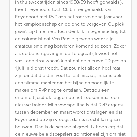
in thuiswedstrijden sinds 1958/59 heeft gehaald (!),
heeft Feyenoord toch CL binnengehaald. Kan
Feyenoord met RvP aan het roer volgend jaar voor
het kampioenschap en de ene te vergeven CL plek
gaan? Lijkt me niet. Toch denk ik in tegenstelling tot
de columnist dat Van Persie gewoon weer zijn
amateurisme mag botvieren komend seizoen. Zeker
als de berichtgeving in de Telegraaf (ik weet het
vaak onbetrouwbaar) klopt dat de nieuwe TD pas op
1 juli in dienst treedt. Dat zou niet alleen heel raar
zijn omdat die dan veel te laat instapt, maar is ook
een slimme manier om het bijna onmogelijk te
maken om RvP nog te ontslaan. Dat zou een
enorme tijdsdruk leggen op het zoeken naar een
nieuwe trainer. Mijn voorspelling is dat RvP ergens
tussen december en maart wordt ontslagen en dat
Feyenoord op zijn vroegst dan pas echt kan gaan
bouwen. Dan is de schade al groot. Ik hoop erg dat
de nieuwe beleidsbepalers zo rationeel zijn om niet