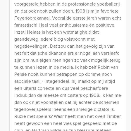
voorgesteld hebben in de professionele voetballerij
en dat ook nooit zullen doen. 1908 is mijn favoriete
Feyenoordkanaal. Vooral de eerste jaren waren echt
fantastisch! Heel veel enthousiasme en positieve
inzet! Helaas is het een wetmatigheid dat
gaandeweg iedere blog volstroomt met
negatievelingen. Dat zou dan het gevolg zijn van
het feit dat scheldkanonniers er nogal aan verslaafd
zijn om hun eigen meningen zo vaak mogelijk terug
te kunnen lezen in de media. Ik heb zelf Robin van
Persie nooit kunnen betrappen op domme noch
asociale taal, - integendeel, hij maakt op mij altijd
een uiterst correcte en dus veel beschaafdere
indruk dan de meeste criticasters op 1908. Ik kan me
dan ook niet voorstellen dat hij achter de schermen
tegenover spelers ineens een smerige dictator is.
Ruzie met spelers? Waar heeft men het over! Timber
heeft gewoon een heel vies spel gespeeld met de
club, en Hartman wilde na zijn blessure meteen