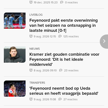
19 dec. 2025 15:23
0 reacties
LIVEBLOG
Feyenoord pakt eerste overwinning
van het seizoen na ontsnapping in
laatste minuut [0-1]
9 aug. 2026 12:15
125 reacties
NIEUWS
Kramer ziet gouden combinatie voor
Feyenoord: ‘Dit is het ideale
middenveld’
8 aug. 2026 09:10
23 reacties
TRANSFERS
'Feyenoord neemt bod op Ueda
serieus en heeft vraagprijs bepaald'
9 aug. 2026 11:08
27 reacties