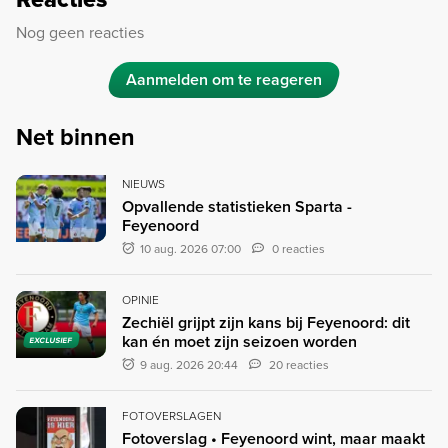
Nog geen reacties
Aanmelden om te reageren
Net binnen
NIEUWS
Opvallende statistieken Sparta -
Feyenoord
10 aug. 2026 07:00
0 reacties
OPINIE
Zechiël grijpt zijn kans bij Feyenoord: dit
kan én moet zijn seizoen worden
EXCLUSIEF
9 aug. 2026 20:44
20 reacties
FOTOVERSLAGEN
Fotoverslag • Feyenoord wint, maar maakt