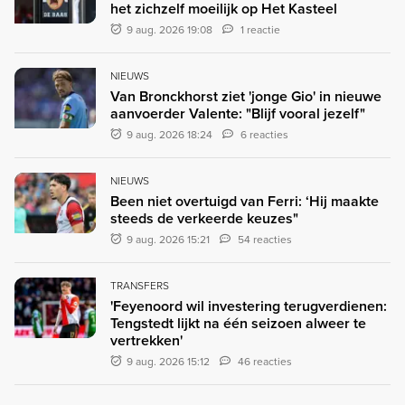
het zichzelf moeilijk op Het Kasteel
9 aug. 2026 19:08
1 reactie
NIEUWS
Van Bronckhorst ziet 'jonge Gio' in nieuwe
aanvoerder Valente: "Blijf vooral jezelf"
9 aug. 2026 18:24
6 reacties
NIEUWS
Been niet overtuigd van Ferri: ‘Hij maakte
steeds de verkeerde keuzes"
9 aug. 2026 15:21
54 reacties
TRANSFERS
'Feyenoord wil investering terugverdienen:
Tengstedt lijkt na één seizoen alweer te
vertrekken'
9 aug. 2026 15:12
46 reacties