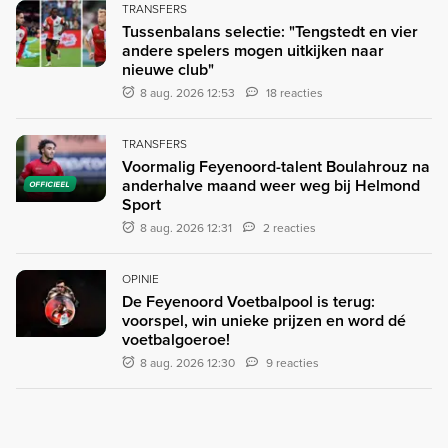
TRANSFERS
Tussenbalans selectie: "Tengstedt en vier
andere spelers mogen uitkijken naar
nieuwe club"
8 aug. 2026 12:53
18 reacties
TRANSFERS
Voormalig Feyenoord-talent Boulahrouz na
anderhalve maand weer weg bij Helmond
OFFICIEEL
Sport
8 aug. 2026 12:31
2 reacties
OPINIE
De Feyenoord Voetbalpool is terug:
voorspel, win unieke prijzen en word dé
voetbalgoeroe!
8 aug. 2026 12:30
9 reacties