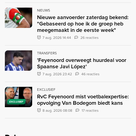
NIEUWS
Nieuwe aanvoerder zaterdag bekend:
"Gebaseerd op hoe ik de groep heb
meegemaakt in de eerste week"
7 aug. 2026 14:44
26 reacties
TRANSFERS
'Feyenoord overweegt huurdeal voor
Spaanse Javi López'
7 aug. 2026 23:42
46 reacties
EXCLUSIEF
RvC Feyenoord mist voetbalexpertise:
opvolging Van Bodegom biedt kans
EXCLUSIEF
8 aug. 2026 08:08
17 reacties