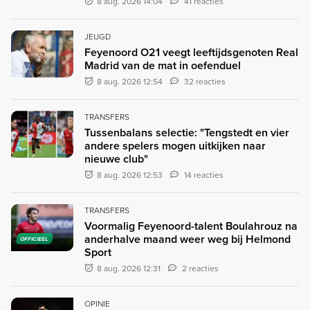
8 aug. 2026 14:04
41 reacties
JEUGD
Feyenoord O21 veegt leeftijdsgenoten Real
Madrid van de mat in oefenduel
8 aug. 2026 12:54
32 reacties
TRANSFERS
Tussenbalans selectie: "Tengstedt en vier
andere spelers mogen uitkijken naar
nieuwe club"
8 aug. 2026 12:53
14 reacties
TRANSFERS
Voormalig Feyenoord-talent Boulahrouz na
anderhalve maand weer weg bij Helmond
OFFICIEEL
Sport
8 aug. 2026 12:31
2 reacties
OPINIE