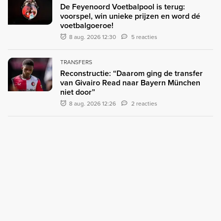
De Feyenoord Voetbalpool is terug:
voorspel, win unieke prijzen en word dé
voetbalgoeroe!
8 aug. 2026 12:30
5 reacties
TRANSFERS
Reconstructie: “Daarom ging de transfer
van Givairo Read naar Bayern München
niet door”
8 aug. 2026 12:26
2 reacties