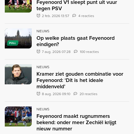
Feyenoord V1 sleept punt uit vuur
tegen PSV
2 feb. 2026 13:57
4 reacties
NIEUWS
Op welke plaats gaat Feyenoord
eindigen?
POLL
7 aug. 2026 07:28
100 reacties
NIEUWS
Kramer ziet gouden combinatie voor
Feyenoord: ‘Dit is het ideale
middenveld’
8 aug. 2026 09:10
20 reacties
NIEUWS
Feyenoord maakt rugnummers
bekend: onder meer Zechiël krijgt
nieuw nummer