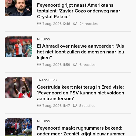
Feyenoord grijpt naast Amerikaans
toptalent: 'Zavier Gozo onderweg naar
Crystal Palace'
7 aug. 2026 12:16
24 reacties
NIEUWS
El Ahmadi over nieuwe aanvoerder: “Als
het niet loopt zullen de mensen naar jou
kijken”
7 aug. 2026 11:59
6 reacties
TRANSFERS
Geertruida keert niet terug in Eredivisie:
‘Feyenoord en PSV kunnen niet voldoen
aan transfersom’
7 aug. 2026 11:47
8 reacties
NIEUWS
Feyenoord maakt rugnummers bekend:
onder meer Zechiël krijgt nieuw nummer