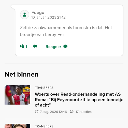
Fuego
10 januari 2023 21:42
Zelfde zaakwaarnemer als toornstra is dat. Het
broertje van Leroy Fer
1
Reageer
Net binnen
TRANSFERS
Woerts over Read-onderhandeling met AS
Roma: “Bij Feyenoord zit-ie op een tonnetje
of acht”
7 aug. 2026 12:46
17 reacties
TRANSFERS