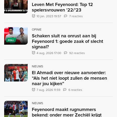
Leven Met Feyenoord: Top 12
spelersvrouwen '22/'23
10 jan. 2023 19:57
7 reacties
OPINIE
Schaken sluit na onrust aan bij
Feyenoord 1: goede zaak of slecht
POLL
signaal?
4 aug. 2026 17:00
92 reacties
NIEUWS
El Ahmadi over nieuwe aanvoerder:
“Als het niet loopt zullen de mensen
naar jou kijken”
7 aug. 2026 11:59
6 reacties
NIEUWS
Feyenoord maakt rugnummers
bekend: onder meer Zechiël krijgt