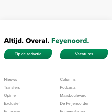
Altijd. Overal.
Feyenoord.
Tip de redactie
Vacatures
Nieuws
Columns
Transfers
Podcasts
Opinie
Maasboulevard
Exclusief
De Feijenoorder
Europees
Fotoverslagen