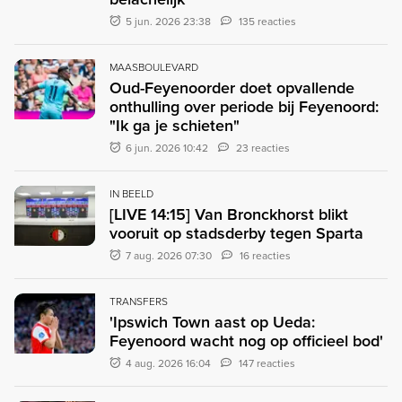
5 jun. 2026 23:38
135 reacties
MAASBOULEVARD
Oud-Feyenoorder doet opvallende
onthulling over periode bij Feyenoord:
"Ik ga je schieten"
6 jun. 2026 10:42
23 reacties
IN BEELD
[LIVE 14:15] Van Bronckhorst blikt
vooruit op stadsderby tegen Sparta
7 aug. 2026 07:30
16 reacties
TRANSFERS
'Ipswich Town aast op Ueda:
Feyenoord wacht nog op officieel bod'
4 aug. 2026 16:04
147 reacties