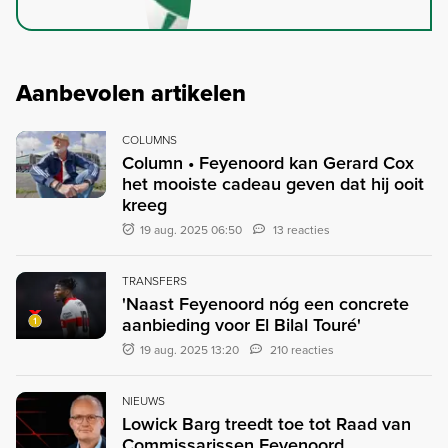
Aanbevolen artikelen
COLUMNS
Column • Feyenoord kan Gerard Cox
het mooiste cadeau geven dat hij ooit
kreeg
19 aug. 2025 06:50
13 reacties
TRANSFERS
'Naast Feyenoord nóg een concrete
aanbieding voor El Bilal Touré'
19 aug. 2025 13:20
210 reacties
NIEUWS
Lowick Barg treedt toe tot Raad van
Commissarissen Feyenoord