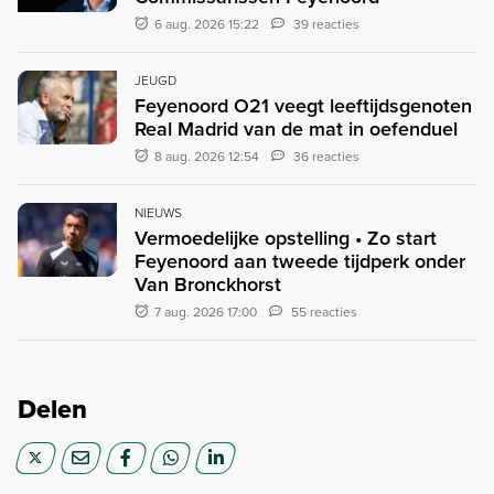
6 aug. 2026 15:22
39 reacties
JEUGD
Feyenoord O21 veegt leeftijdsgenoten
Real Madrid van de mat in oefenduel
8 aug. 2026 12:54
36 reacties
NIEUWS
Vermoedelijke opstelling • Zo start
Feyenoord aan tweede tijdperk onder
Van Bronckhorst
7 aug. 2026 17:00
55 reacties
Delen