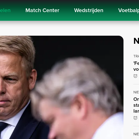
kelen
Match Center
Wedstrijden
Voetbal
N
TR
'F
vo
NI
On
st
la
NI