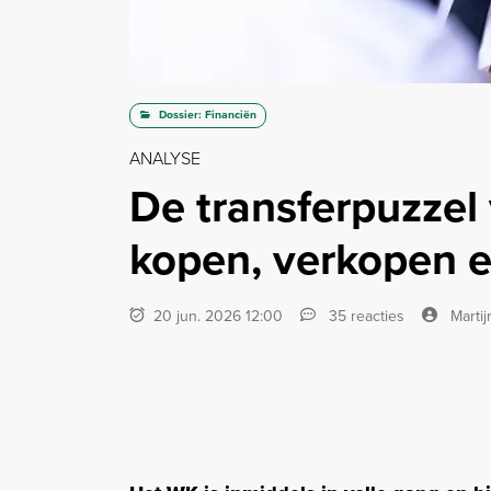
Dossier: Financiën
ANALYSE
De transferpuzzel
kopen, verkopen e
20 jun. 2026 12:00
35 reacties
Martij