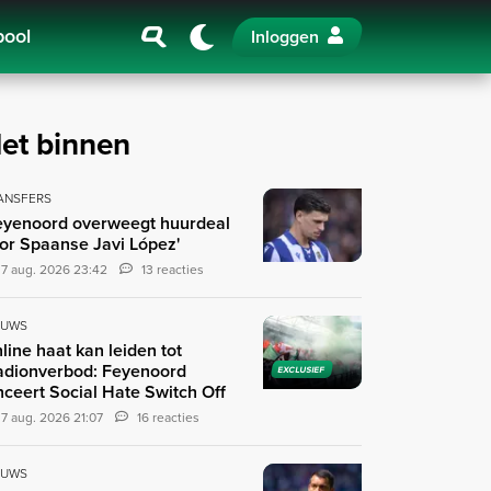
pool
Inloggen
et binnen
ANSFERS
eyenoord overweegt huurdeal
or Spaanse Javi López'
7 aug. 2026 23:42
13 reacties
EUWS
line haat kan leiden tot
adionverbod: Feyenoord
EXCLUSIEF
nceert Social Hate Switch Off
7 aug. 2026 21:07
16 reacties
EUWS