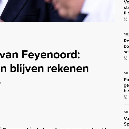
Ve
st
ti
NI
Re
bo
 van Feyenoord:
se
n blijven rekenen
NI
Pa
n
ge
he
NI
Va
Sp