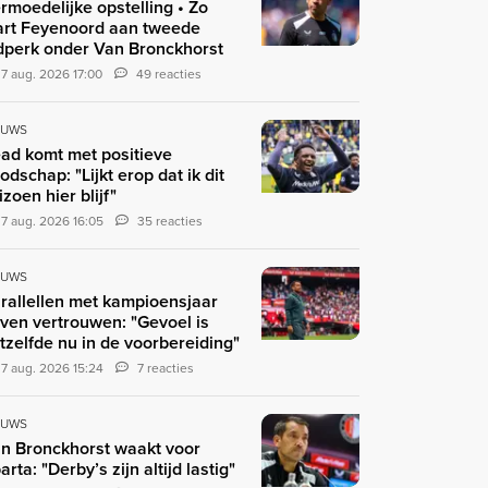
rmoedelijke opstelling • Zo
art Feyenoord aan tweede
jdperk onder Van Bronckhorst
7 aug. 2026 17:00
49 reacties
EUWS
ad komt met positieve
odschap: "Lijkt erop dat ik dit
izoen hier blijf"
7 aug. 2026 16:05
35 reacties
EUWS
rallellen met kampioensjaar
ven vertrouwen: "Gevoel is
tzelfde nu in de voorbereiding"
7 aug. 2026 15:24
7 reacties
EUWS
n Bronckhorst waakt voor
arta: "Derby’s zijn altijd lastig"