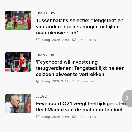
TRANSFERS
Tussenbalans selectie: "Tengstedt en
vier andere spelers mogen uitkijken
naar nieuwe club"
8 aug. 2026 12:53
25 reacties
TRANSFERS
'Feyenoord wil investering
terugverdienen: Tengstedt lijkt na één
seizoen alweer te vertrekken'
9 aug. 2026 15:12
46 reacties
JEUGD
Feyenoord O21 veegt leeftijdsgenoten
Real Madrid van de mat in oefenduel
8 aug. 2026 12:54
40 reacties