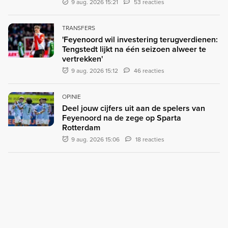
9 aug. 2026 15:21
53 reacties
TRANSFERS
'Feyenoord wil investering terugverdienen:
Tengstedt lijkt na één seizoen alweer te
vertrekken'
9 aug. 2026 15:12
46 reacties
OPINIE
Deel jouw cijfers uit aan de spelers van
Feyenoord na de zege op Sparta
Rotterdam
9 aug. 2026 15:06
18 reacties