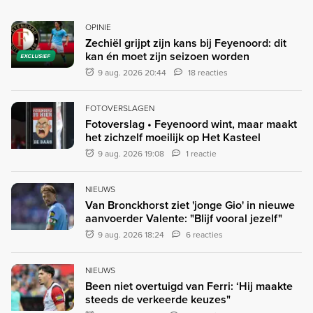
OPINIE
Zechiël grijpt zijn kans bij Feyenoord: dit
kan én moet zijn seizoen worden
EXCLUSIEF
9 aug. 2026 20:44
18 reacties
FOTOVERSLAGEN
Fotoverslag • Feyenoord wint, maar maakt
het zichzelf moeilijk op Het Kasteel
9 aug. 2026 19:08
1 reactie
NIEUWS
Van Bronckhorst ziet 'jonge Gio' in nieuwe
aanvoerder Valente: "Blijf vooral jezelf"
9 aug. 2026 18:24
6 reacties
NIEUWS
Been niet overtuigd van Ferri: ‘Hij maakte
steeds de verkeerde keuzes"