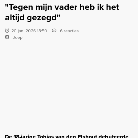
"Tegen mijn vader heb ik het
altijd gezegd"
20 jan. 2026 18:50
6 reacties
Joep
De 18-jarige Tobias van den Elshout debuteerde